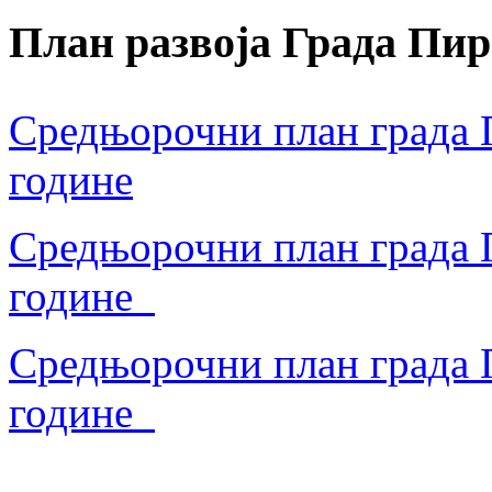
План развоја Града Пир
Средњорочни план града П
године
Средњорочни план града П
године
Средњорочни план града П
године