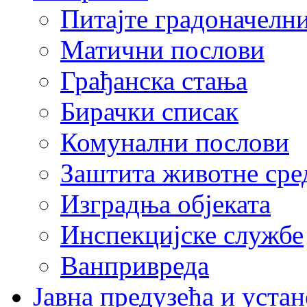
Питајте градоначелн
Матични послови
Грађанска стања
Бирачки списак
Комунални послови
Заштита животне сре
Изградња објеката
Инспекцијске службе
Ванпривреда
Јавна предузећа и устан