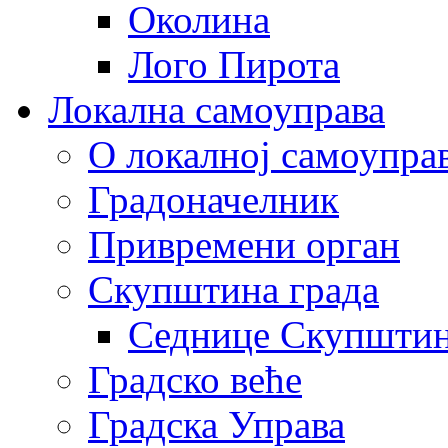
Околина
Лого Пирота
Локална самоуправа
О локалној самоупра
Градоначелник
Привремени орган
Скупштина града
Седнице Скупшти
Градско веће
Градска Управа