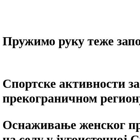
Пружимо руку теже за
Спортске активности за 
прекограничном регион
Оснаживање женског пр
на селу у југоисточној 