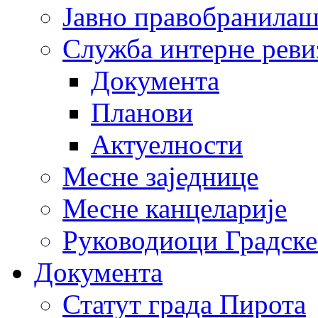
Јавно правобранила
Служба интерне реви
Документа
Планови
Актуелности
Месне заједнице
Месне канцеларије
Руководиоци Градске
Документа
Статут града Пирота