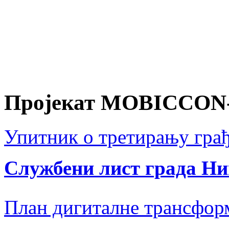
Пројекат MOBICCON
Упитник о третирању грађ
Службени лист града Н
План дигиталне трансфор