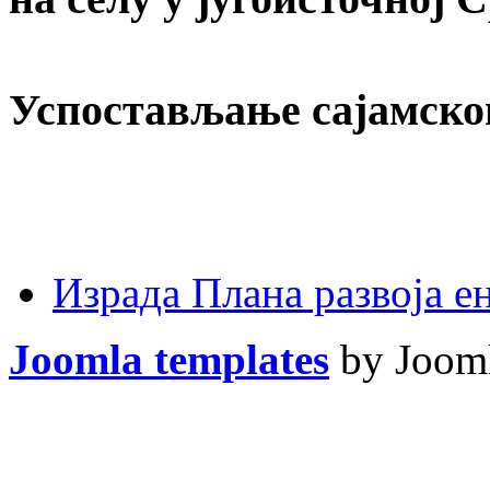
Успостављање сајамско
Израда Плана развоја 
Joomla templates
by Jooml