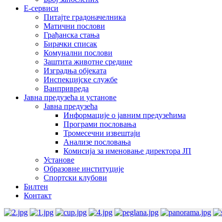
E-сервиси
Питајте градоначелника
Матични послови
Грађанска стања
Бирачки списак
Комунални послови
Заштита животне средине
Изградња објеката
Инспекцијске службе
Ванпривреда
Јавна предузећа и установе
Јавна предузећа
Информације о јавним предузећима
Програми пословања
Тромесечни извештаји
Анализе пословања
Комисија за именовање директора ЈП
Установе
Образовне институције
Спортски клубови
Билтен
Контакт