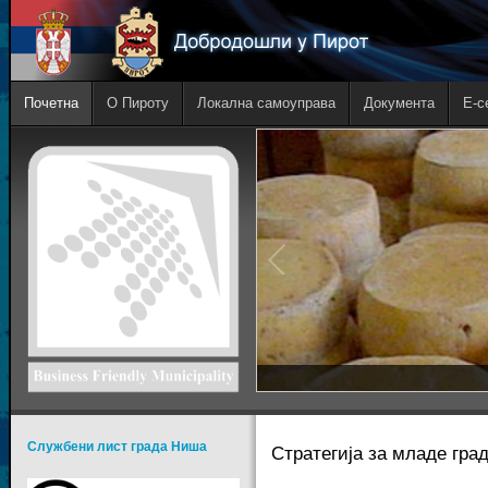
Почетна
О Пироту
Локална самоуправа
Документа
E-с
Службени лист града Ниша
Стратегија за младе гра