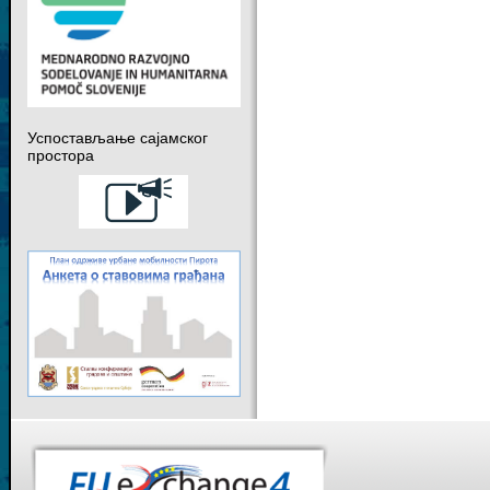
Успостављање сајамског
простора