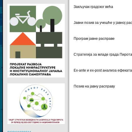
Закључак градског већа
Јавни позив за учешће у јавној ра
Програм јавне расправе
Стратегија за младе града Пирот
Ex-ante и ex-post анализа ефекат
Позив на јавну расправу