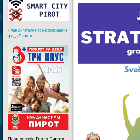
План дигиталне трансформације
града Пирота
План развоја Града Пирота