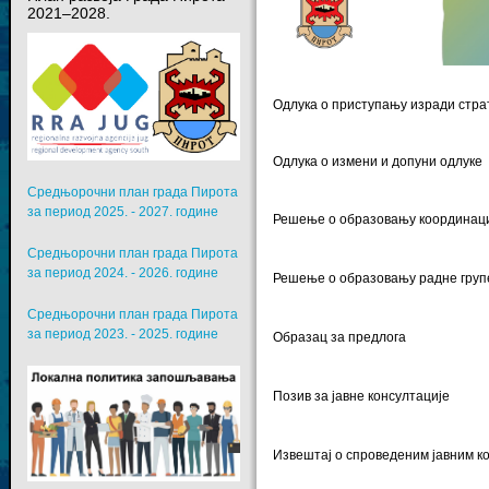
2021–2028.
Одлука о приступању изради стра
Одлука о измени и допуни одлуке
Средњорочни план града Пирота
за период 2025. - 2027. године
Решење о образовању координаци
Средњорочни план града Пирота
за период 2024. - 2026. године
Решење о образовању радне груп
Средњорочни план града Пирота
за период 2023. - 2025. године
Образац за предлога
Позив за јавне консултације
Извештај о спроведеним јавним к