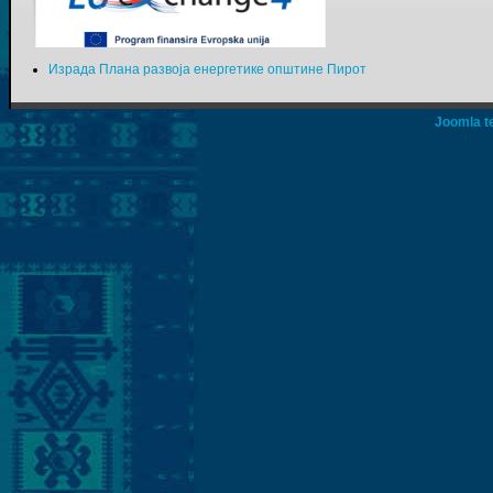
Израда Плана развоја енергетике општине Пирот
Joomla t