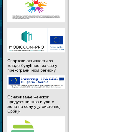
Спортске активности за
младе-будућност за све у
прекограничном региону
Оснаживање женског
предузетништва и улоге
жена на селу у југоисточној
Србији