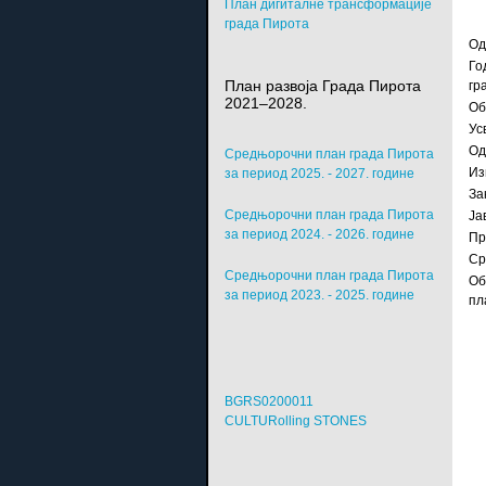
План дигиталне трансформације
града Пирота
Од
Го
План развоја Града Пирота
гр
2021–2028.
Об
Ус
Од
Средњорочни план града Пирота
Из
за период 2025. - 2027. године
За
Средњорочни план града Пирота
Ја
за период 2024. - 2026. године
Пр
Ср
Средњорочни план града Пирота
Об
за период 2023. - 2025. године
пл
BGRS0200011
CULTURolling STONES