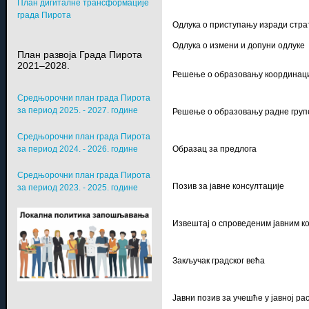
План дигиталне трансформације
града Пирота
Одлука о приступању изради стра
Одлука о измени и допуни одлуке
План развоја Града Пирота
2021–2028.
Решење о образовању координаци
Средњорочни план града Пирота
за период 2025. - 2027. године
Решење о образовању радне груп
Средњорочни план града Пирота
за период 2024. - 2026. године
Образац за предлога
Средњорочни план града Пирота
Позив за јавне консултације
за период 2023. - 2025. године
Извештај о спроведеним јавним к
Закључак градског већа
Јавни позив за учешће у јавној ра