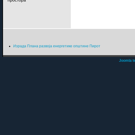
Израда Плана развоја енергетике општине Пирот
Joomla t