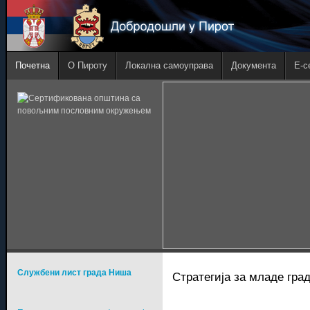
Почетна
О Пироту
Локална самоуправа
Документа
E-с
Службени лист града Ниша
Стратегија за младе гра