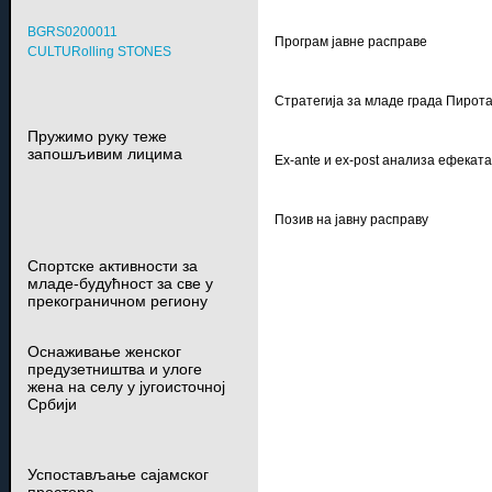
BGRS0200011
Програм јавне расправе
CULTURolling STONES
Стратегија за младе града Пирот
Пружимо руку теже
запошљивим лицима
Ex-ante и ex-post анализа ефекат
Позив на јавну расправу
Спортске активности за
младе-будућност за све у
прекограничном региону
Оснаживање женског
предузетништва и улоге
жена на селу у југоисточној
Србији
Успостављање сајамског
простора