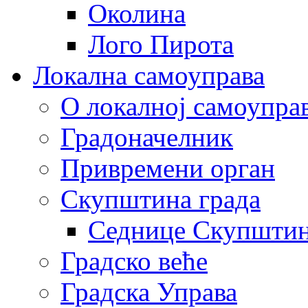
Околина
Лого Пирота
Локална самоуправа
О локалној самоупра
Градоначелник
Привремени орган
Скупштина града
Седнице Скупшти
Градско веће
Градска Управа