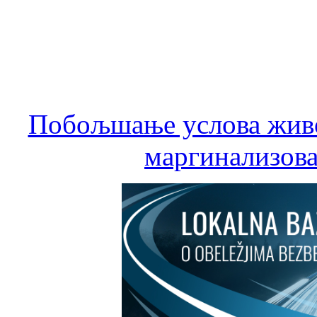
Побољшање услова живо
маргинализова