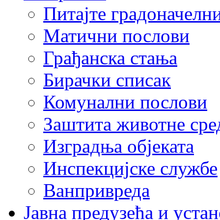
Питајте градоначелн
Матични послови
Грађанска стања
Бирачки списак
Комунални послови
Заштита животне сре
Изградња објеката
Инспекцијске службе
Ванпривреда
Јавна предузећа и устан