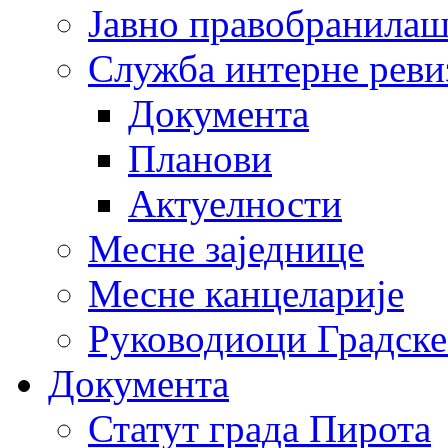
Јавно правобранила
Служба интерне реви
Документа
Планови
Актуелности
Месне заједнице
Месне канцеларије
Руководиоци Градске
Документа
Статут града Пирота