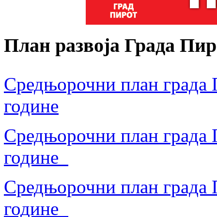
План развоја Града Пир
Средњорочни план града П
године
Средњорочни план града П
године
Средњорочни план града П
године