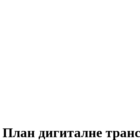
План дигиталне тран