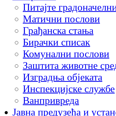
Питајте градоначелн
Матични послови
Грађанска стања
Бирачки списак
Комунални послови
Заштита животне сре
Изградња објеката
Инспекцијске службе
Ванпривреда
Јавна предузећа и устан