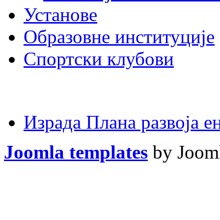
Установе
Образовне институције
Спортски клубови
Израда Плана развоја 
Joomla templates
by Jooml