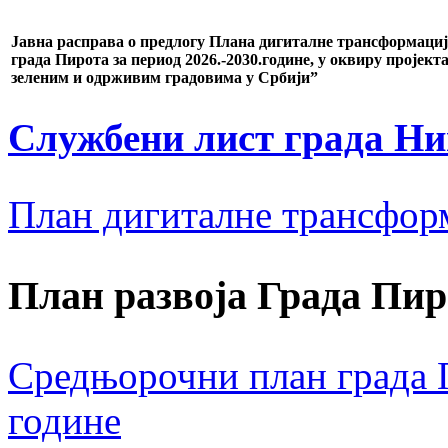
Јавна расправа о предлогу Плана дигиталне трансформације
града Пирота за период 2026.-2030.године, у оквиру пројект
зеленим и одрживим градовима у Србији”
Службени лист града Н
План дигиталне трансфор
План развоја Града Пир
Средњорочни план града П
године