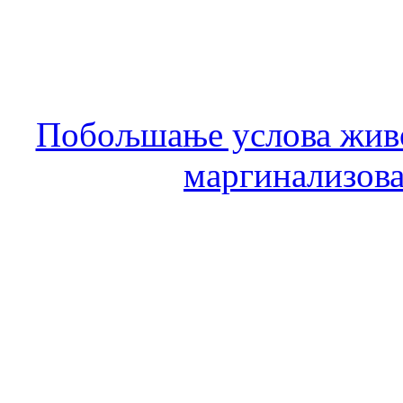
Побољшање услова живо
маргинализова