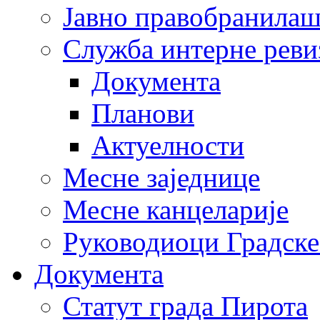
Јавно правобранила
Служба интерне реви
Документа
Планови
Актуелности
Месне заједнице
Месне канцеларије
Руководиоци Градске
Документа
Статут града Пирота