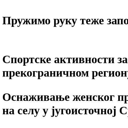
Пружимо руку теже за
Спортске активности за 
прекограничном регион
Оснаживање женског пр
на селу у југоисточној 