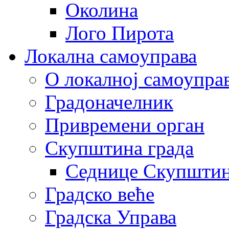
Околина
Лого Пирота
Локална самоуправа
О локалној самоупра
Градоначелник
Привремени орган
Скупштина града
Седнице Скупшти
Градско веће
Градска Управа