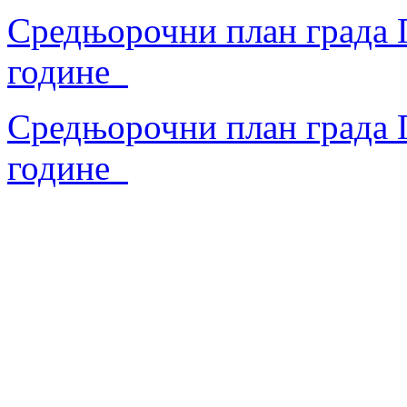
Средњорочни план града П
године
Средњорочни план града П
године