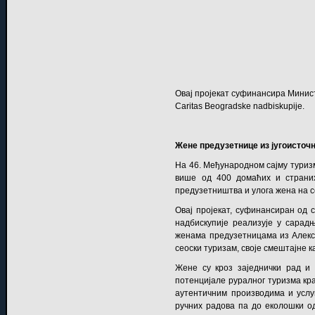
Овај пројекат суфинансира Министар
Caritas Beogradske nadbiskupije
.
Жене предузетнице из југоисточ
На 46. Међународном сајму туризм
више од 400 домаћих и страних
предузетништва и улога жена на се
Oвај пројекат, суфинансиран од 
надбискупије реализује у сарад
женама предузетницама из Алекс
сеоски туризам, своје смештајне к
Жене су кроз заједнички рад и
потенцијале руралног туризма кра
аутентичним производима и услуг
ручних радова па до еколошки од