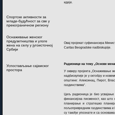
идеје.
Спортске активности за
младе-будућност за све у
прекограничном региону
Оснаживање женског
предузетништва и улоге
Овај пројекат суфинансира Министар
жена на селу у југоисточној
Caritas Beogradske nadbiskupije
.
Србији
Радионице на тему „Основе мен
Успостављање сајамског
простора
У оквиру пројекта „Оснаживање же
надбискупије је у октобру и нове
општине: Алексинац, Пирот, Вла
газдинствима“.
Циљ радионица је био усвајање
финансијска писменост, као што 
планирање и стратешко планир
пољопривредним газдинствима и 
су такође упознате и са основама