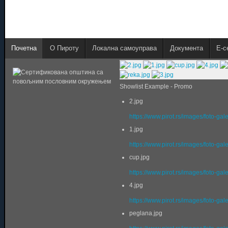
Почетна
О Пироту
Локална самоуправа
Документа
E-с
Showlist Example - Promo
2.jpg
https://www.pirot.rs/images/foto-gal
1.jpg
https://www.pirot.rs/images/foto-gal
cup.jpg
https://www.pirot.rs/images/foto-gal
4.jpg
https://www.pirot.rs/images/foto-gal
peglana.jpg