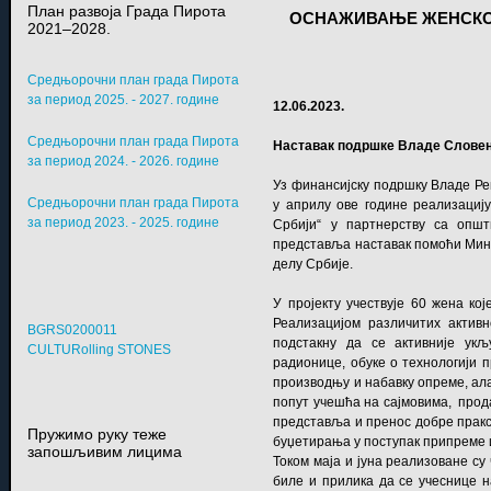
План развоја Града Пирота
ОСНАЖИВАЊЕ ЖЕНСКОГ
2021–2028.
Средњорочни план града Пирота
за период 2025. - 2027. године
12.06.2023.
Средњорочни план града Пирота
Наставак подршке Владе Словени
за период 2024. - 2026. године
Уз финансијску подршку Владе Ре
Средњорочни план града Пирота
у априлу ове године реализацију
за период 2023. - 2025. године
Србији“ у партнерству са опш
представља наставак помоћи Мин
делу Србије.
У пројекту учествује 60 жена к
Реализацијом различитих актив
BGRS0200011
подстакну да се активније ук
CULTURolling STONES
радионице, обуке о технологији 
производњу и набавку опреме, ал
попут учешћа на сајмовима, прод
представља и пренос добре праксе
Пружимо руку теже
буџетирања у поступак припреме
запошљивим лицима
Током маја и јуна реализоване су
биле и прилика да се учеснице н