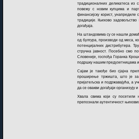
традиционалних деликатеса из св
повежу с новим купцима и парт
финансијску корист, унапредиле с
традиције. Њихово задовољство н
догађаја.
На штандовима су се нашли домаћи
од булгура, производи од меса, к
потенцијалних дистрибутера. Тр
стручна јавност. Посебно смо 
Словеније, госпођа Горанка Крош
подршку нашим предузетницама и
Сајам је такође био сјајна при
проширење тржишта, што је за 
пријатељска и подржавајућа, а у
да се овакви догађаји организују и
Хвала свима који су посетили
препознали аутентичност њихови