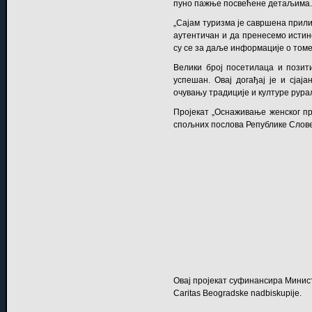
пуно пажње посвећене детаљима
„Сајам туризма је савршена прили
аутентичан и да пренесемо истин
су се за даље информације о томе 
Велики број посетилаца и позит
успешан. Овај догађај је и сјаја
очувању традиције и културе рура
Пројекат „Оснаживање женског пр
спољних послова Републике Словен
Овај пројекат суфинансира Министар
Caritas Beogradske nadbiskupije
.