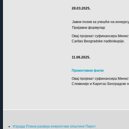
28.03.2025.
Јавни позив за учешће на конкурс
Пријавни формулар
Овај пројекат суфинансира Министар
Caritas Beogradske nadbiskupije
.
11.06.2025.
Промотивни филм
Овај пројекат суфинансира Минис
Словеније и Kаритас Београдске н
Израда Плана развоја енергетике општине Пирот