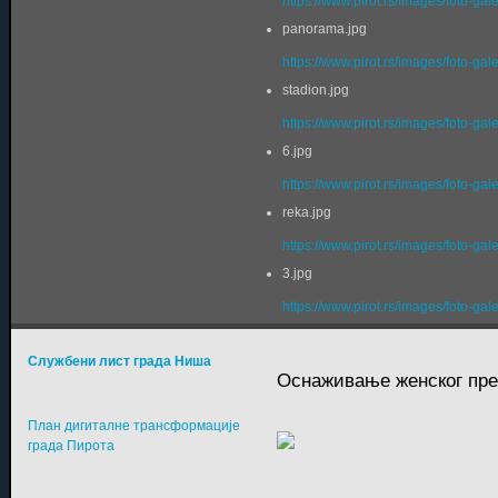
https://www.pirot.rs/images/foto-gal
panorama.jpg
https://www.pirot.rs/images/foto-ga
stadion.jpg
https://www.pirot.rs/images/foto-gal
6.jpg
https://www.pirot.rs/images/foto-gal
reka.jpg
https://www.pirot.rs/images/foto-gal
3.jpg
https://www.pirot.rs/images/foto-gal
Службени лист града Ниша
Оснаживање женског пред
План дигиталне трансформације
града Пирота