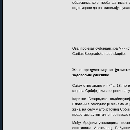
обрасцима које треба да имају 
подстицане да размишљају о уна
Овај пројекат суфинансира Министар
Caritas Beogradske nadbiskupije
.
Жене предузетнице из југоисто
задовољне учесницe
Сајам етно хране и пића, 18. по р
крајева Србије, али и из региона, 
Каритас Београдске надбискуп
Словеније омогућио је женама из 
жена на селу у југоисточној Срби
представе аутентичне производе с
Међу бројним учесницима, посеб
општинама Алексинац, Бабушни