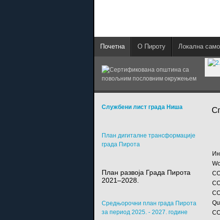
Почетна
О Пироту
Локална само
Службени лист града Ниша
С
План дигиталне трансформације
града Пирота
Ин
Wo
План развоја Града Пирота
CO
2021–2028.
CO
CO
Qu
Средњорочни план града Пирота
за период 2025. - 2027. године
CO