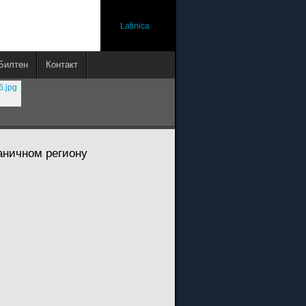
Latinica
Билтен
Контакт
раничном региону