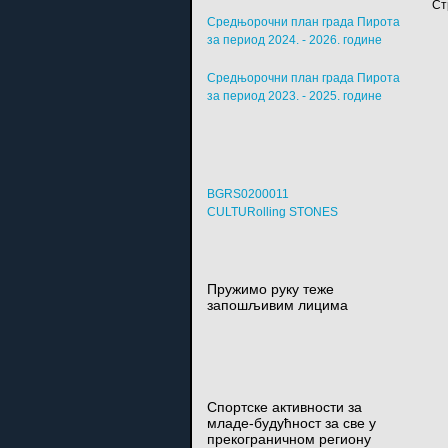
Ст
Средњорочни план града Пирота
за период 2024. - 2026. године
Средњорочни план града Пирота
за период 2023. - 2025. године
BGRS0200011
CULTURolling STONES
Пружимо руку теже
запошљивим лицима
Спортске активности за
младе-будућност за све у
прекограничном региону