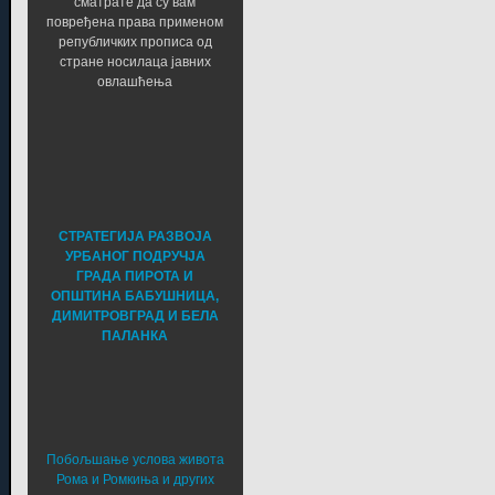
сматрате да су вам
повређена права применом
републичких прописа од
стране носилаца јавних
овлашћења
СТРАТЕГИЈА РАЗВОЈА
УРБАНОГ ПОДРУЧЈА
ГРАДА ПИРОТА И
ОПШТИНА БАБУШНИЦА,
ДИМИТРОВГРАД И БЕЛА
ПАЛАНКА
Побољшање услова живота
Рома и Ромкиња и других