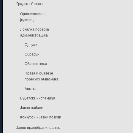
Градска Управа
Организационе
јединице
Локална пореска
администрација
Одлуке
Обрасци
Обавештења
Права и обавезе
пореских обвезника
Анкета
Буџетска инспекција
Јавне набавке
Конкурси и јавни позиви
Јавно правобранилаштво