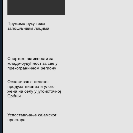
Пружимо руку теже
запошљивим лицима
Спортске активности за
младе-будућност за све у
прекограничном региону
Оснаживање женског
предузетништва и улоге
жена на селу у југоисточној
Србији
Успостављање сајамског
простора