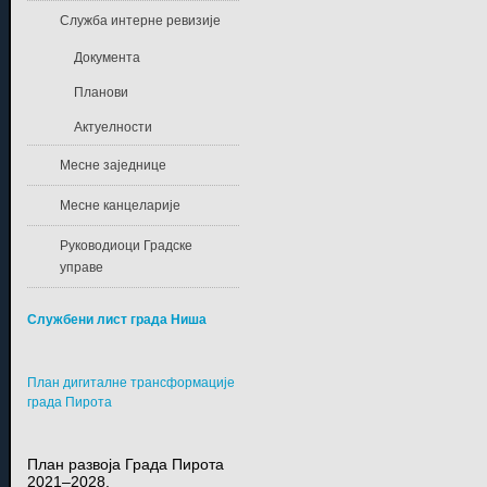
Служба интерне ревизије
Документа
Планови
Актуелности
Месне заједнице
Месне канцеларије
Руководиоци Градске
управе
Службени лист града Ниша
План дигиталне трансформације
града Пирота
План развоја Града Пирота
2021–2028.