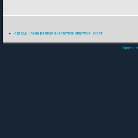
Израда Плана развоја енергетике општине Пирот
Joomla t