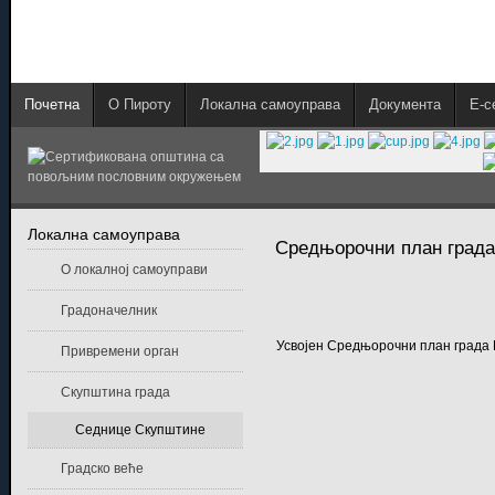
Почетна
О Пироту
Локална самоуправа
Документа
E-с
Локална самоуправа
Средњорочни план града 
О локалној самоуправи
Градоначелник
Усвојен Средњорочни план града
Привремени орган
Скупштина града
Седнице Скупштине
Градско веће