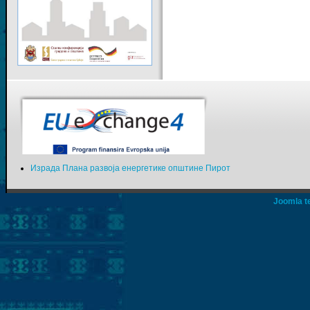
Израда Плана развоја енергетике општине Пирот
Joomla t