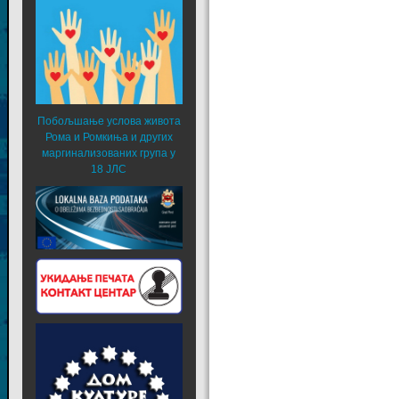
Побољшање услова живота
Рома и Ромкиња и других
маргинализованих група у
18 ЈЛС