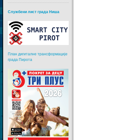
Службени лист града Ниша
План дигиталне трансформације
града Пирота