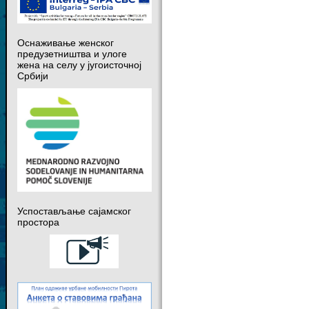
Оснаживање женског
предузетништва и улоге
жена на селу у југоисточној
Србији
Успостављање сајамског
простора