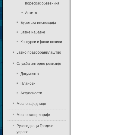
пореских обвезника
Анкета
Буџетска инспекција
Јавне набавке
Конкурси и јавни позиви
Јавно правобранилаштво
Служба интерне ревизије
Документа
Планови
Актуелности
Месне заједнице
Месне канцеларије
Руководиоци Градске
управе