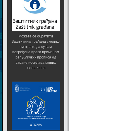
Можете се обратити
Заштитнику грађана уколико
сматрате да су вам
повређена права применом
републичких прописа од
стране носилаца јавних
овлашћења