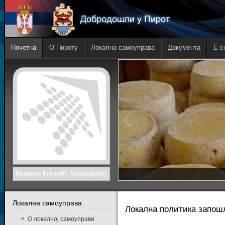
Почетна
О Пироту
Локална самоуправа
Документа
E-с
Локална самоуправа
Локална политика запо
О локалној самоуправи