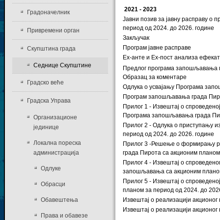
2021 - 2023
Градоначелник
Јавни позив за јавну расправу о
период од 2024. до 2026. године
Привремени орган
Закључак
Програм јавне расправе
Скупштина града
Еx-анте и Еx-пост анализа ефек
Седнице Скупштине
Предлог програма запошљавања гр
Образац за коментаре
Градско веће
Одлука о усвајању Програма запо
Програм запошљавања града Пирот
Градска Управа
Прилог 1 - Извештај о спроведен
Програма запошљавања града Пиро
Организационе
Прилог 2 - Одлука о приступању 
јединице
период од 2024. до 2026. године
Локална пореска
Прилог 3 -Решење о формирању р
администрација
града Пирота са акционим планом 
Прилог 4 - Извештај о спроведен
Одлуке
запошљавања са акционим планом 
Прилог 5 - Извештај о спроведен
Обрасци
планом за период од 2024. до 202
Обавештења
Извештај о реализацији акционог
Извештај о реализацији акционог
Права и обавезе