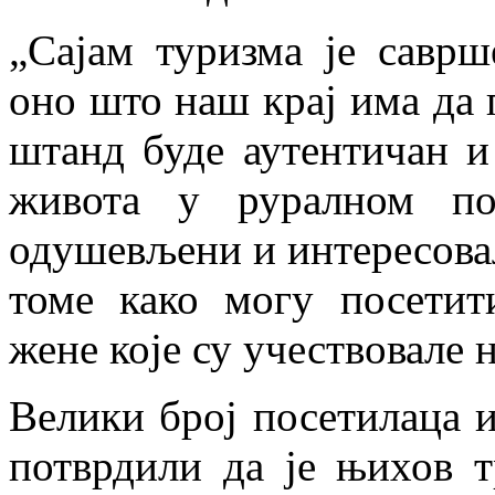
„Сајам туризма је савр
оно што наш крај има да 
штанд буде аутентичан и
живота у руралном по
одушевљени и интересовал
томе како могу посетит
жене које су учествовале н
Велики број посетилаца 
потврдили да је њихов 