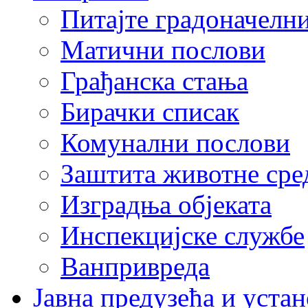
Питајте градоначелн
Матични послови
Грађанска стања
Бирачки списак
Комунални послови
Заштита животне сре
Изградња објеката
Инспекцијске службе
Ванпривреда
Јавна предузећа и устан