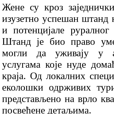
Жене су кроз заједничк
изузетно успешан штанд н
и потенцијале руралног 
Штанд је био право уме
могли да уживају у а
услугама које нуде дома
краја. Од локалних специ
еколошки одрживих тури
представљено на врло кв
посвећене детаљима.