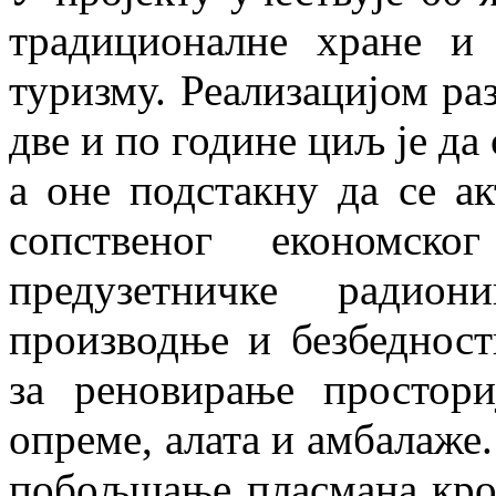
традиционалне хране и
туризму. Реализацијом ра
две и по године циљ је да
а оне подстакну да се 
сопственог економско
предузетничке радион
производње и безбедност
за реновирање простори
опреме, алата и амбалаже.
побољшање пласмана кро