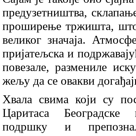
предузетништва, склапањ
проширење тржишта, што 
великог значаја. Атмосф
пријатељска и подржавају
повезале, размениле иск
жељу да се овакви догађај
Хвала свима који су по
Царитаса Београдске 
подршку и препозна