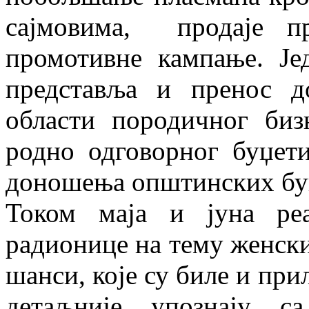
сајмовима, продаје пр
промотивне кампање. Је
представља и пренос д
области породичног биз
родно одговорног буџет
доношења општинских бу
Током маја и јуна реа
радионице на тему женски
шанси, које су биле и при
детаљније упознају с