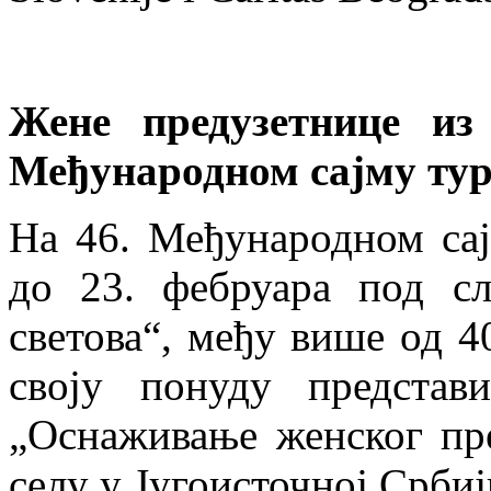
Жене предузетнице из 
Међународном сајму тур
На 46. Међународном сај
до 23. фебруара под сл
светова“, међу више од 4
своју понуду представ
„Оснаживање женског пр
селу у Југоисточној Србиј