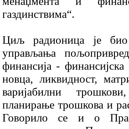
менаџмента и финан
газдинствима“.
Циљ радионица је био 
управљања пољопривред
финансија - финансијска
новца, ликвидност, мат
варијабилни трошков
планирање трошкова и ра
Говорило се и о Пра