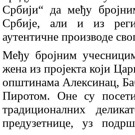
Србији“ да међу бројни
Србије, али и из реги
аутентичне производе свог
Међу бројним учесницим
жена из пројекта који Цар
општинама Алексинац, Ба
Пиротом. Оне су посети
традиционалних деликат
предузетнице, уз подрш