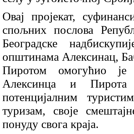
Oвај пројекат, суфинан
спољних послова Републ
Београдске надбискупи
општинама Алексинац, Ба
Пиротом омогућио је 
Алексинца и Пирота 
потенцијалним туристим
туризам, своје смештај
понуду свога краја.