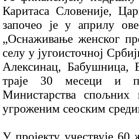
Каритаса Словеније, Цар
започео је у априлу ове
„Оснаживање женског пр
селу у југоисточној Срби
Алексинац, Бабушница, 
траје 30 месеци и пр
Министарства спољних п
угроженим сеоским средин
У пројекту учествује 60 