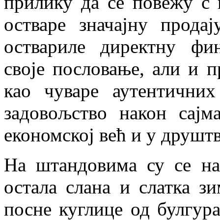
прилику да се повежу с
остваре значајну прода
оствариле директну фин
своје пословање, али и п
као чуваре аутентичних
задовољство након сајм
економској већ и у друштв
На штандовима су се на
остала слана и слатка з
посне куглице од булгура