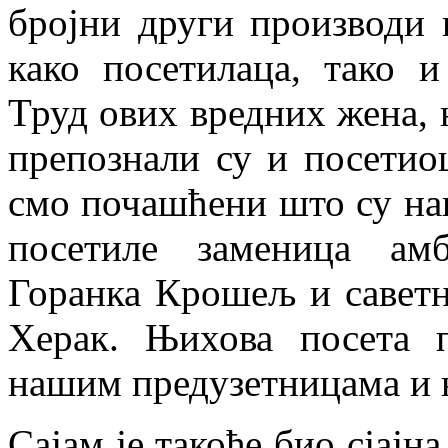
бројни други производи 
како посетилаца, тако и
Труд ових вредних жена, 
препознали су и посетио
смо почашћени што су на
посетиле заменица амб
Горанка Крошељ и саветн
Херак. Њихова посета п
нашим предузетницама и 
Сајам је такође био сјајн