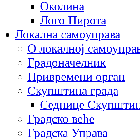
Околина
Лого Пирота
Локална самоуправа
О локалној самоупра
Градоначелник
Привремени орган
Скупштина града
Седнице Скупшти
Градско веће
Градска Управа