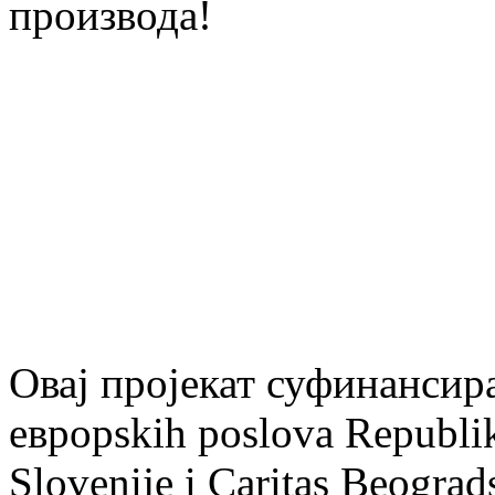
производа!
Овај пројекат суфинанси
евроpskih poslova Republike
Slovenije i Caritas Beograd