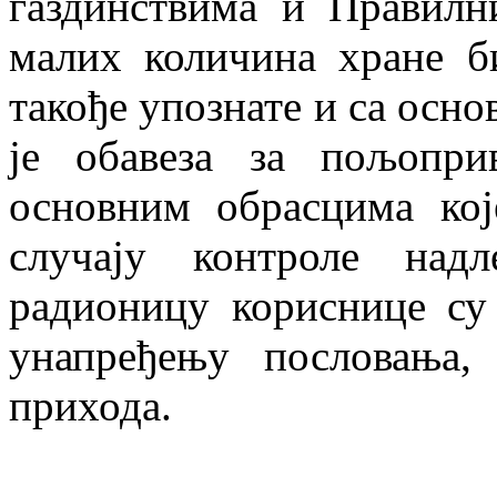
газдинствима и Правилн
малих количина хране б
такође упознате и са осно
је обавеза за пољопри
основним обрасцима кој
случају контроле над
радионицу кориснице су
унапређењу пословања,
прихода.