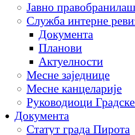
Јавно правобранила
Служба интерне реви
Документа
Планови
Актуелности
Месне заједнице
Месне канцеларије
Руководиоци Градске
Документа
Статут града Пирота