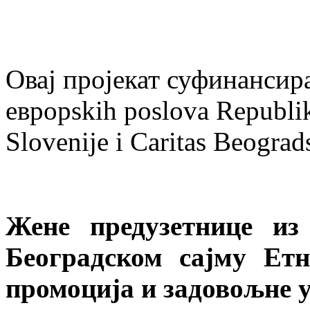
Овај пројекат суфинанси
евроpskih poslova Republike
Slovenije i Caritas Beograd
Жене предузетнице из 
Београдском сајму Ет
промоција и задовољне 