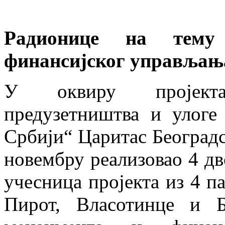
Радионице на тему
финансијског управљањ
У оквиру пројект
предузетништва и улоге
Србији“ Царитас Београдс
новембру реализовао 4 дв
учесница пројекта из 4 п
Пирот, Власотинце и 