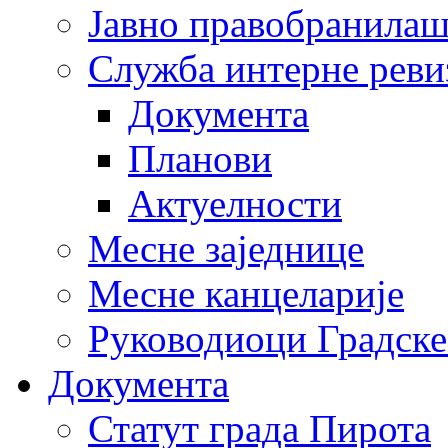
Јавно правобранила
Служба интерне реви
Документа
Планови
Актуелности
Месне заједнице
Месне канцеларије
Руководиоци Градске
Документа
Статут града Пирота