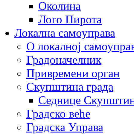
Околина
Лого Пирота
Локална самоуправа
О локалној самоупра
Градоначелник
Привремени орган
Скупштина града
Седнице Скупшти
Градско веће
Градска Управа