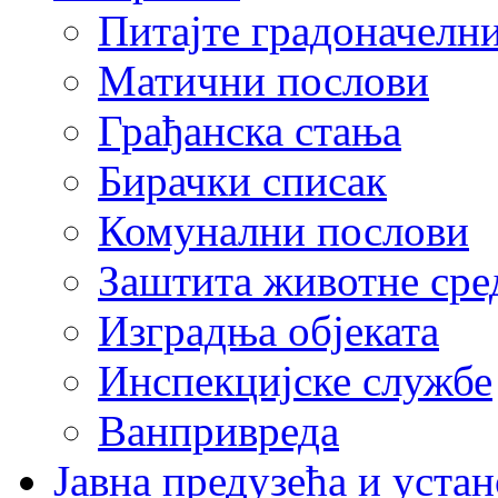
Питајте градоначелн
Матични послови
Грађанска стања
Бирачки списак
Комунални послови
Заштита животне сре
Изградња објеката
Инспекцијске службе
Ванпривреда
Јавна предузећа и устан