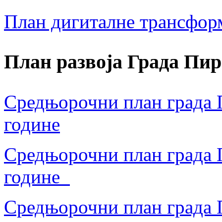
План дигиталне трансфор
План развоја Града Пир
Средњорочни план града П
године
Средњорочни план града П
године
Средњорочни план града П