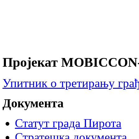
Пројекат MOBICCON
Упитник о третирању грађ
Документа
Статут града Пирота
Стратешка документа