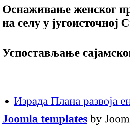
Оснаживање женског пр
на селу у југоисточној 
Успостављање сајамско
Израда Плана развоја 
Joomla templates
by Jooml