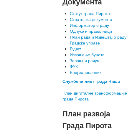
Документа
Статут града Пирота
Стратешка документа
Информатор о раду
Одлуке и правилници
План рада и Извештај о раду
Градске управе
Буџет
Извршење буџета
Завршни рачун
ФУК
Број запослених
Службени лист града Ниша
План дигиталне трансформације
града Пирота
План развоја
Града Пирота