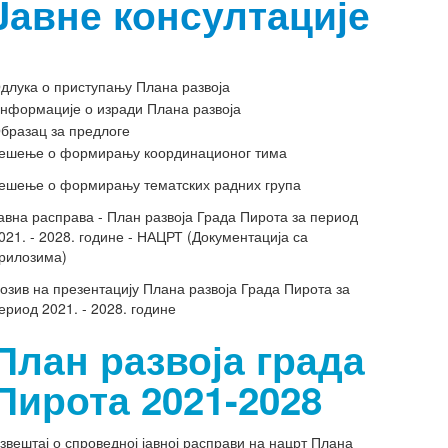
Jавне консултације
длука о приступању Плана развоја
нформације о изради Плана развоја
бразац за предлоге
ешење о формирању координационог тима
ешење о формирању тематских радних група
авна расправа - План развоја Града Пирота за период
021. - 2028. године - НАЦРТ (Документација са
рилозима)
озив на презентацију Плана развоја Града Пирота за
ериод 2021. - 2028. године
План развоја града
Пирота 2021-2028
звештај о спроведној јавној расправи на нацрт Плана