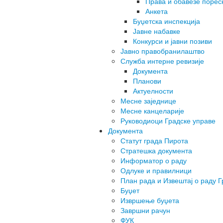
Права и обавезе порес
Анкета
Буџетска инспекција
Јавне набавке
Конкурси и јавни позиви
Јавно правобранилаштво
Служба интерне ревизије
Документа
Планови
Актуелности
Месне заједнице
Месне канцеларије
Руководиоци Градске управе
Документа
Статут града Пирота
Стратешка документа
Информатор о раду
Одлуке и правилници
План рада и Извештај о раду Г
Буџет
Извршење буџета
Завршни рачун
ФУК