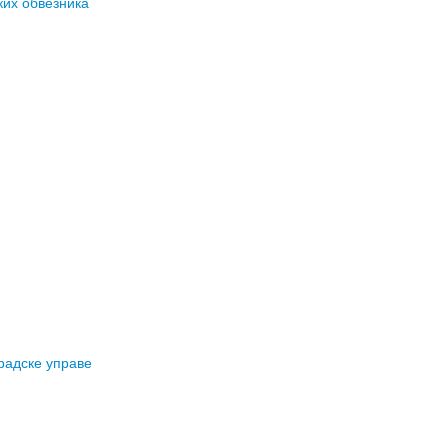
ких обвезника
радске управе