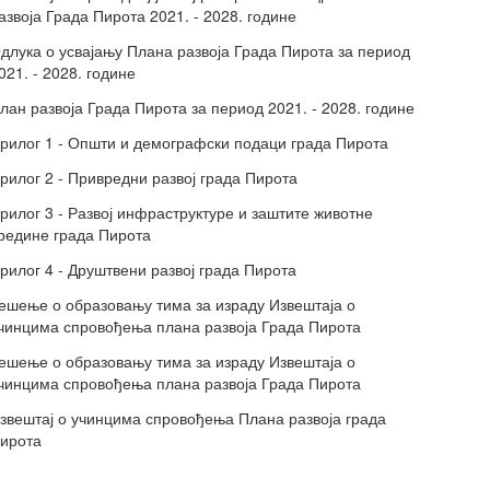
азвоја Града Пирота 2021. - 2028. године
длука о усвајању Плана развоја Града Пирота за период
021. - 2028. године
лан развоја Града Пирота за период 2021. - 2028. године
рилог 1 - Општи и демографски подаци града Пирота
рилог 2 - Привредни развој града Пирота
рилог 3 - Развој инфраструктуре и заштите животне
редине града Пирота
рилог 4 - Друштвени развој града Пирота
ешење о образовању тима за израду Извештаја о
чинцима спровођења плана развоја Града Пирота
ешење о образовању тима за израду Извештаја о
чинцима спровођења плана развоја Града Пирота
звештај о учинцима спровођења Плана развоја града
ирота