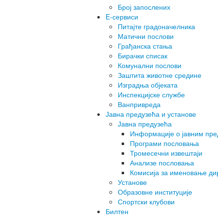
Број запослених
E-сервиси
Питајте градоначелника
Матични послови
Грађанска стања
Бирачки списак
Комунални послови
Заштита животне средине
Изградња објеката
Инспекцијске службе
Ванпривреда
Јавна предузећа и установе
Јавна предузећа
Информације о јавним пр
Програми пословања
Тромесечни извештаји
Анализе пословања
Комисија за именовање ди
Установе
Образовне институције
Спортски клубови
Билтен