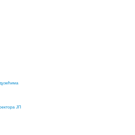
едузећима
ректора ЈП