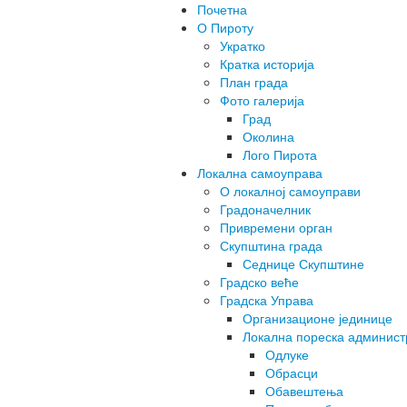
Почетна
О Пироту
Укратко
Кратка историја
План града
Фото галерија
Град
Околина
Лого Пирота
Локална самоуправа
О локалној самоуправи
Градоначелник
Привремени орган
Скупштина града
Седнице Скупштине
Градско веће
Градска Управа
Организационе јединице
Локална пореска админист
Одлуке
Обрасци
Обавештења