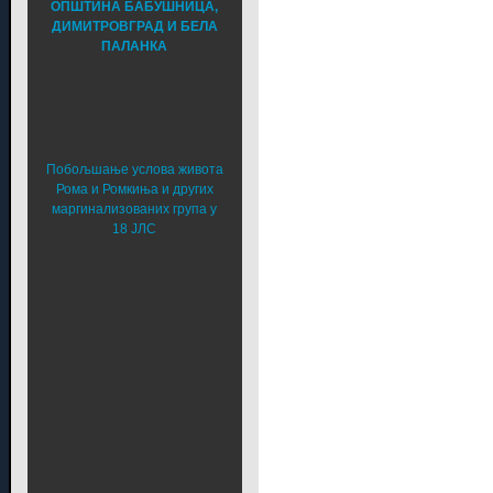
ОПШТИНА БАБУШНИЦА,
ДИМИТРОВГРАД И БЕЛА
ПАЛАНКА
Побољшање услова живота
Рома и Ромкиња и других
маргинализованих група у
18 ЈЛС