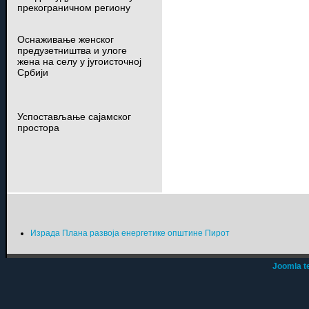
прекограничном региону
Оснаживање женског
предузетништва и улоге
жена на селу у југоисточној
Србији
Успостављање сајамског
простора
Израда Плана развоја енергетике општине Пирот
Joomla t