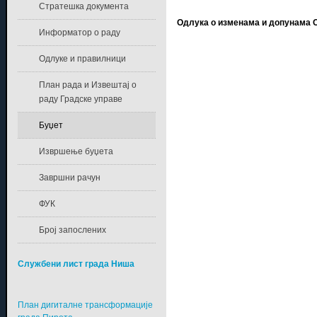
Стратешка документа
Одлука о изменама и допунама Од
Информатор о раду
Одлуке и правилници
План рада и Извештај о
раду Градске управе
Буџет
Извршење буџета
Завршни рачун
ФУК
Број запослених
Службени лист града Ниша
План дигиталне трансформације