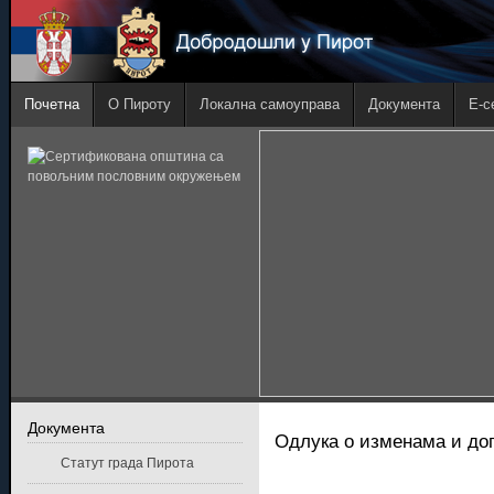
Почетна
О Пироту
Локална самоуправа
Документа
E-с
Документа
Одлука о изменама и доп
Статут града Пирота