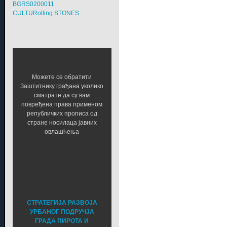
BGRS0200011
CULTURolling STONES
Можете се обратити
Заштитнику грађана уколико
сматрате да су вам
повређена права применом
републичких прописа од
стране носилаца јавних
овлашћења
СТРАТЕГИЈА РАЗВОЈА
УРБАНОГ ПОДРУЧЈА
ГРАДА ПИРОТА И