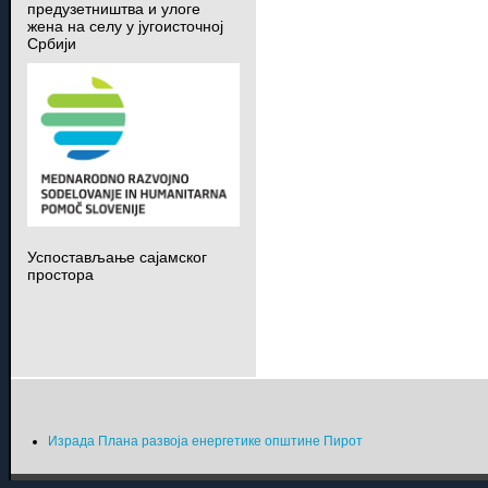
предузетништва и улоге
жена на селу у југоисточној
Србији
Успостављање сајамског
простора
Израда Плана развоја енергетике општине Пирот