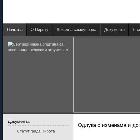
Почетна
О Пироту
Локална самоуправа
Документа
E-с
Документа
Одлука о изменама и доп
Статут града Пирота