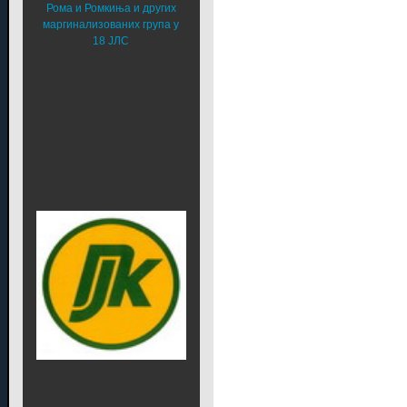
Рома и Ромкиња и других
маргинализованих група у
18 ЈЛС