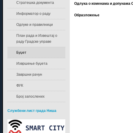
Стратешка документа
Одлука о изменама и допунама О
Информатор о раду
Образложење
Одлуке и правилници
План рада и Извештај о
раду Градске управе
Буџет
Извршење буџета
Завршни рачун
ФУК
Број запослених
Службени лист града Ниша