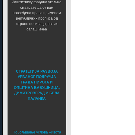
Заштитнику грађана уколико
сматрате да су вам
повређена права применом
републичких прописа од
стране носилаца јавних
овлашћења
СТРАТЕГИЈА РАЗВОЈА
УРБАНОГ ПОДРУЧЈА
ГРАДА ПИРОТА И
ОПШТИНА БАБУШНИЦА,
ДИМИТРОВГРАД И БЕЛА
ПАЛАНКА
Побољшање услова живота