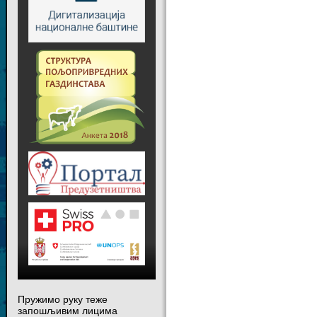
Пружимо руку теже
запошљивим лицима