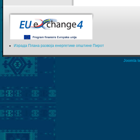
Израда Плана развоја енергетике општине Пирот
Joomla t