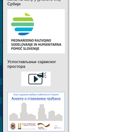
Србији
Успостављање сајамског
простора