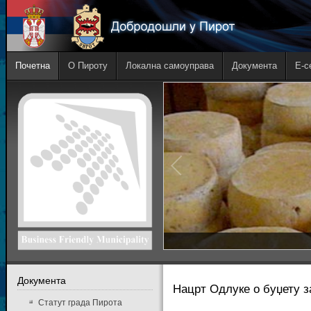
Почетна
О Пироту
Локална самоуправа
Документа
E-с
Документа
Нацрт Одлуке о буџету з
Статут града Пирота