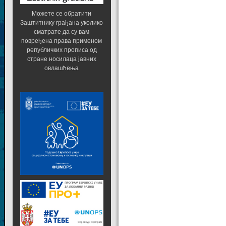
Можете се обратити
Заштитнику грађана уколико
сматрате да су вам
повређена права применом
републичких прописа од
стране носилаца јавних
овлашћења