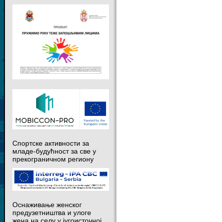
Спортске активности за
младе-будућност за све у
прекограничном региону
Оснаживање женског
предузетништва и улоге
жена на селу у југоисточној