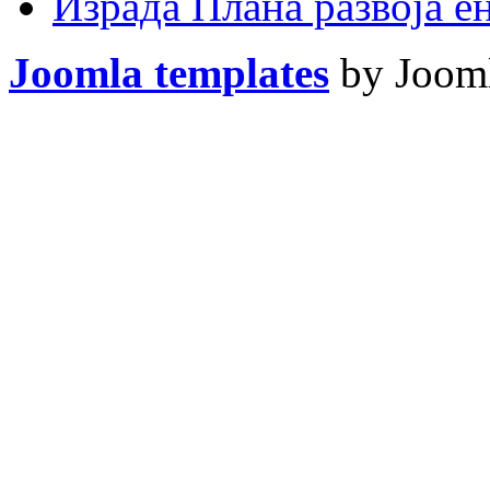
Израда Плана развоја 
Joomla templates
by Jooml