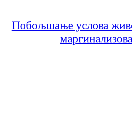
Побољшање услова живо
маргинализова