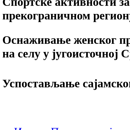
Спортске активности за 
прекограничном регион
Оснаживање женског пр
на селу у југоисточној 
Успостављање сајамско