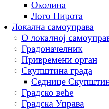
Околина
Лого Пирота
Локална самоуправа
О локалној самоупра
Градоначелник
Привремени орган
Скупштина града
Седнице Скупшти
Градско веће
Градска Управа