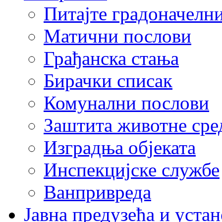
Питајте градоначелн
Матични послови
Грађанска стања
Бирачки списак
Комунални послови
Заштита животне сре
Изградња објеката
Инспекцијске службе
Ванпривреда
Јавна предузећа и устан