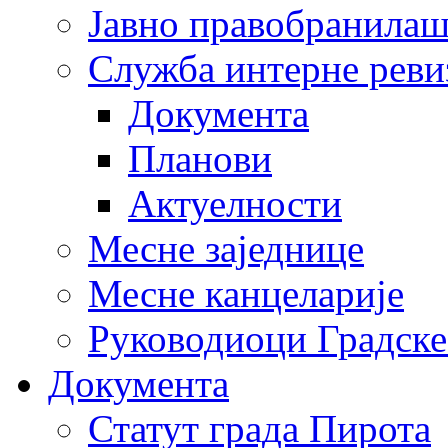
Јавно правобранила
Служба интерне реви
Документа
Планови
Актуелности
Месне заједнице
Месне канцеларије
Руководиоци Градске
Документа
Статут града Пирота