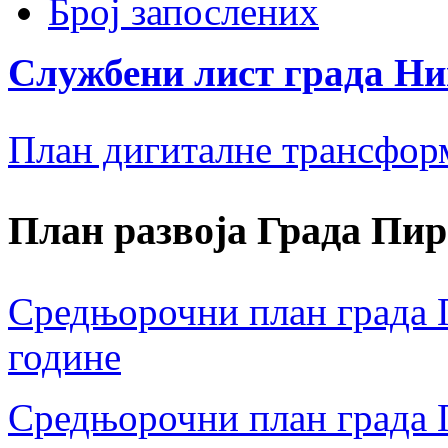
Број запослених
Службени лист града Н
План дигиталне трансфор
План развоја Града Пир
Средњорочни план града П
године
Средњорочни план града П