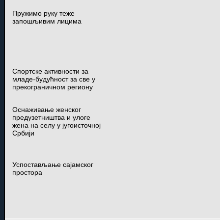
Пружимо руку теже
запошљивим лицима
Спортске активности за
младе-будућност за све у
прекограничном региону
Оснаживање женског
предузетништва и улоге
жена на селу у југоисточној
Србији
Успостављање сајамског
простора