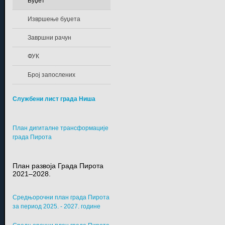
Буџет
Извршење буџета
Завршни рачун
ФУК
Број запослених
Службени лист града Ниша
План дигиталне трансформације
града Пирота
План развоја Града Пирота
2021–2028.
Средњорочни план града Пирота
за период 2025. - 2027. године