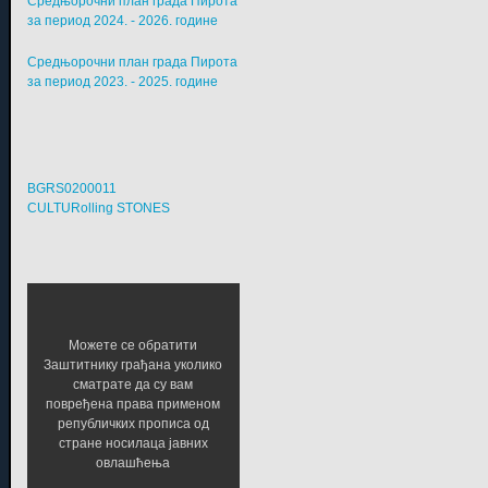
Средњорочни план града Пирота
за период 2024. - 2026. године
Средњорочни план града Пирота
за период 2023. - 2025. године
BGRS0200011
CULTURolling STONES
Можете се обратити
Заштитнику грађана уколико
сматрате да су вам
повређена права применом
републичких прописа од
стране носилаца јавних
овлашћења