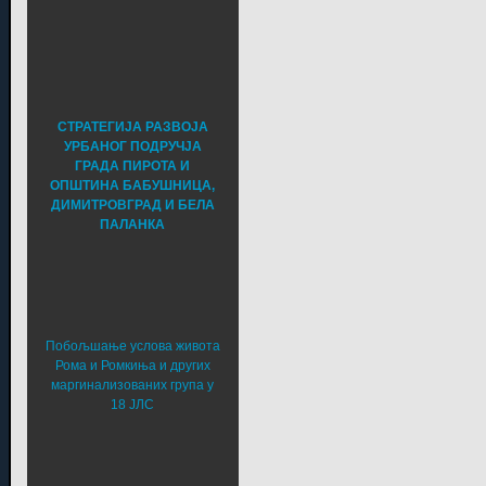
СТРАТЕГИЈА РАЗВОЈА
УРБАНОГ ПОДРУЧЈА
ГРАДА ПИРОТА И
ОПШТИНА БАБУШНИЦА,
ДИМИТРОВГРАД И БЕЛА
ПАЛАНКА
Побољшање услова живота
Рома и Ромкиња и других
маргинализованих група у
18 ЈЛС