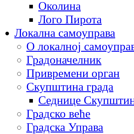
Околина
Лого Пирота
Локална самоуправа
О локалној самоупра
Градоначелник
Привремени орган
Скупштина града
Седнице Скупшти
Градско веће
Градска Управа