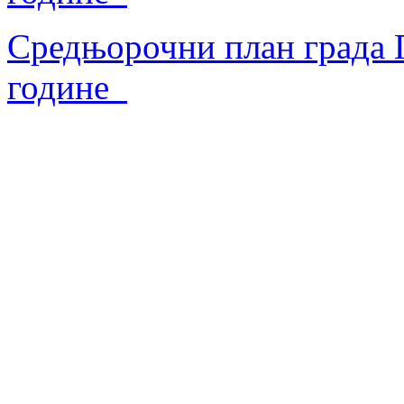
Средњорочни план града П
године