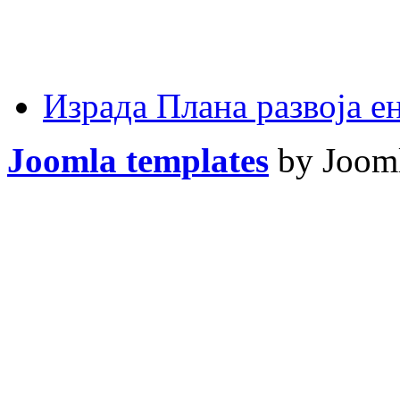
Израда Плана развоја 
Joomla templates
by Jooml