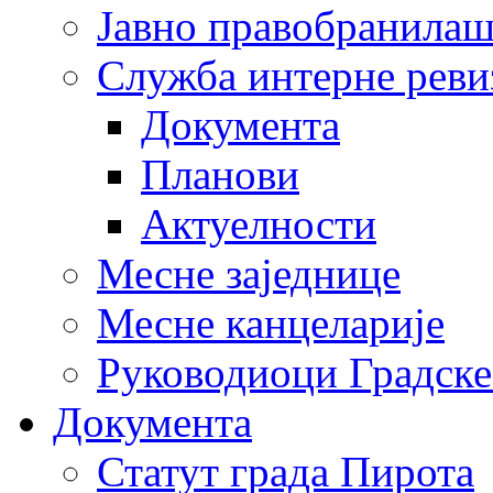
Јавно правобранила
Служба интерне реви
Документа
Планови
Актуелности
Месне заједнице
Месне канцеларије
Руководиоци Градске
Документа
Статут града Пирота