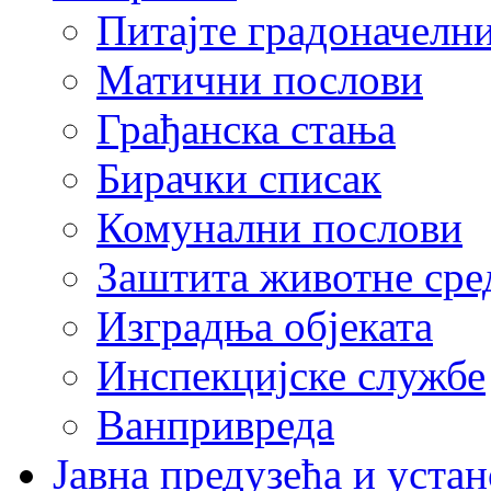
Питајте градоначелн
Матични послови
Грађанска стања
Бирачки списак
Комунални послови
Заштита животне сре
Изградња објеката
Инспекцијске службе
Ванпривреда
Јавна предузећа и устан