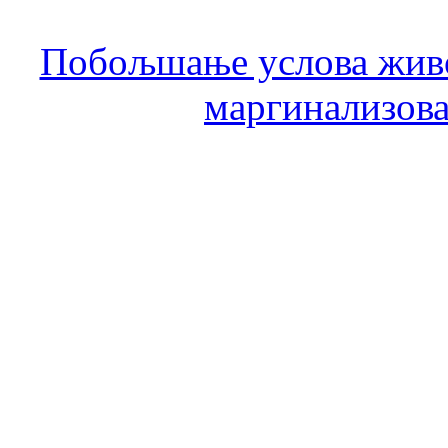
Побољшање услова живо
маргинализова