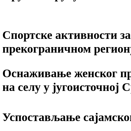
Спортске активности за 
прекограничном регион
Оснаживање женског пр
на селу у југоисточној 
Успостављање сајамско