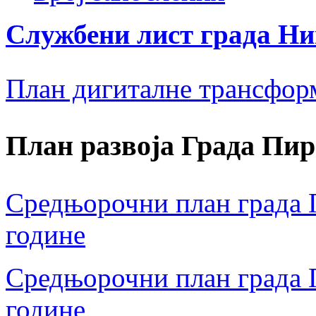
Службени лист града Н
План дигиталне трансфор
План развоја Града Пир
Средњорочни план града П
године
Средњорочни план града П
године