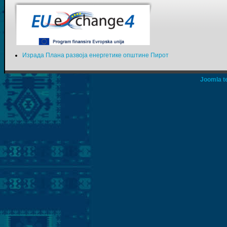
Израда Плана развоја енергетике општине Пирот
Joomla t