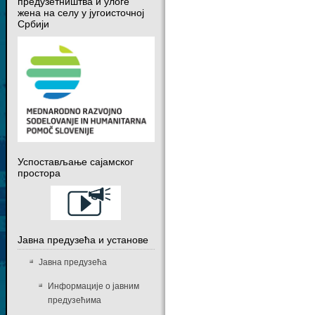
предузетништва и улоге
жена на селу у југоисточној
Србији
Успостављање сајамског
простора
Јавна предузећа и установе
Јавна предузећа
Информације о јавним
предузећима