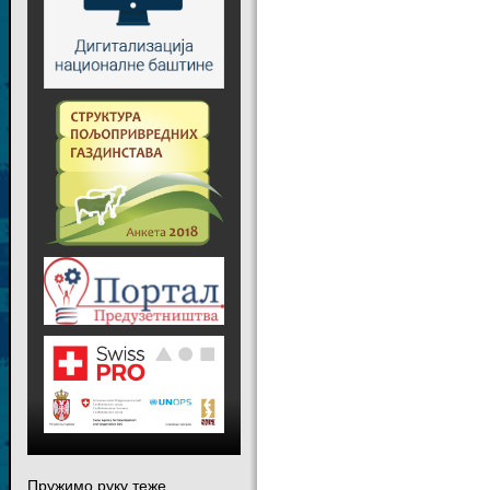
Пружимо руку теже