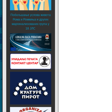
Побољшање услова живота
Рома и Ромкиња и других
маргинализованих група у
18 ЈЛС