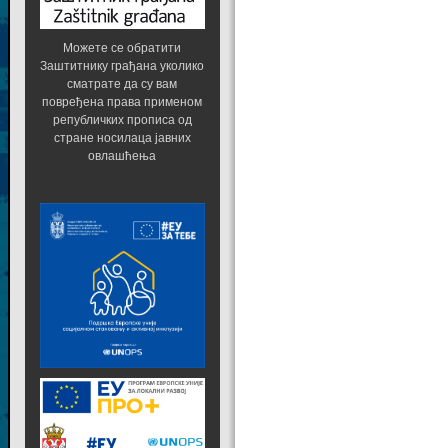
Можете се обратити
Заштитнику грађана уколико
сматрате да су вам
повређена права применом
републичких прописа од
стране носилаца јавних
овлашћења