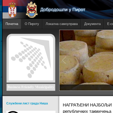
Почетна
О Пироту
Локална самоуправа
Документа
E-с
Службени лист града Ниша
НАГРАЂЕНИ НАЈБОЉИ ЂАЦ
републичких такмичења