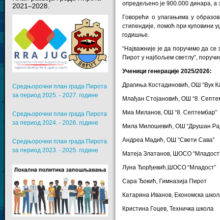
опредељено је 900.000 динара, а
2021–2028.
Говорећи о улагањима у образов
стипендије, помоћ при куповини у
годишње.
“Најважније је да поручимо да се
Пирот у најбољем светлу”, поручи
Ученици генерације 2025/2026:
Драгиња Костадиновић, ОШ “Вук К
Средњорочни план града Пирота
за период 2025. - 2027. године
Млађан Стојановић, ОШ “8. Септе
Миа Миланов, ОШ “8. Септембар”
Средњорочни план града Пирота
за период 2024. - 2026. године
Мила Милошевић, ОШ “Друшан Ра
Андреа Мадић, ОШ “Свети Сава”
Средњорочни план града Пирота
за период 2023. - 2025. године
Матеја Златанов, ШОСО “Младост
Луна Ђорђевић,ШОСО “Младост”
Сара Ђокић, Гимназија Пирот
Катарина Иванов, Економска шко
Кристина Гоцев, Техничка школа