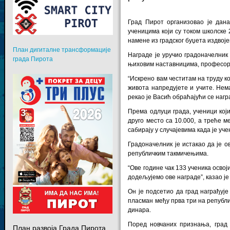
Град Пирот организовао је дана
ученицима који су током школске 
намене из градског буџета издвоје
План дигиталне трансформације
Награде је уручио градоначелник
града Пирота
њиховим наставницима, професор
“Искрено вам честитам на труду ко
живота напредујете и учите. Нем
рекао је Васић обраћајући се наг
Према одлуци града, ученици кој
друго место са 10.000, а треће м
сабирају у случајевима када је уч
Градоначелник је истакао да је о
републичким такмичењима.
“Ове године чак 133 ученика освој
додељујемо ове награде”, казао је
Он је подсетио да град награђује
пласман међу прва три на републи
динара.
Поред новчаних признања, град
План развоја Града Пирота