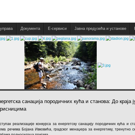
управа
Документа
E-сервиси
Јавна предузећа и установе
нергетска санација породичних кућа и станова: До краја 
орисницима
ступак реализације конкурса за енергетску санацију породичних кућа и ст
ема речима Бојана Ивковића, градског менаџера за енергетику, тренутно 
лбама подносилаца пријава.