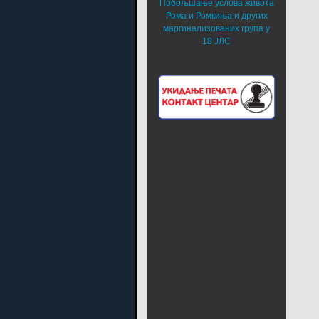
Побољшање услова живота
Рома и Ромкиња и других
маргинализованих група у
18 ЈЛС