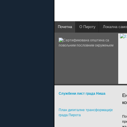
Почетна
О Пироту
Локална само
Службени лист града Ниша
Е
к
План дигиталне трансформације
града Пирота
По
пр
жа