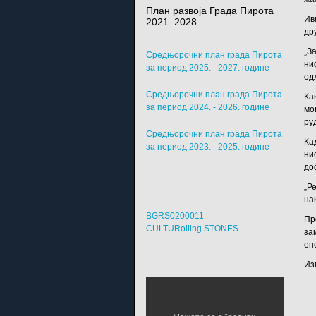
План развоја Града Пирота
Ив
2021–2028.
др
„З
Средњорочни план града Пирота
ни
за период 2025. - 2027. године
од
Средњорочни план града Пирота
Ка
за период 2024. - 2026. године
мо
ру
Средњорочни план града Пирота
Ка
за период 2023. - 2025. године
ни
до
„Р
на
BGRS0200011
Пр
CULTURolling STONES
за
ен
Из