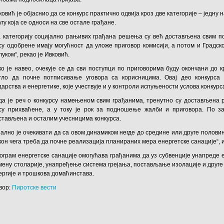
ковић је објаснио да се конкурс практично одвија кроз две категорије – јед
угу која се односи на све остале грађане.
а категорију социјално рањивих грађана решења су већ достављена свим по
су одобрене имају могућност да уложе приговор комисији, а потом и Градс
луком“, рекао је Ивковић.
ко је навео, очекује се да сви поступци по приговорима буду окончани до к
гло да почне потписивање уговора са корисницима. Овај део конкурса
дарства и енергетике, које учествује и у контроли испуњености услова конкурс
да је реч о конкурсу намењеном свим грађанима, тренутно су достављена
су прихваћене, а у току је рок за подношење жалби и приговора. По з
стављена и осталим учесницима конкурса.
еално је очекивати да са овом динамиком негде до средине или друге полови
кон чега треба да почне реализација планираних мера енергетске санације“, и
ограм енергетске санације омогућава грађанима да уз субвенције унапреде 
мену столарије, унапређење система грејања, постављање изолације и друг
ергије и трошкова домаћинстава.
вор:
Пиротске вести