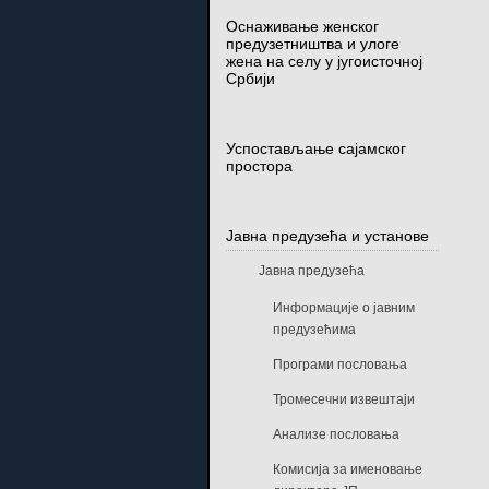
Оснаживање женског
предузетништва и улоге
жена на селу у југоисточној
Србији
Успостављање сајамског
простора
Јавна предузећа и установе
Јавна предузећа
Информације о јавним
предузећима
Програми пословања
Тромесечни извештаји
Анализе пословања
Комисија за именовање