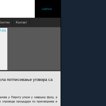
Latinica
Билтен
Контакт
јула потписивање уговора са
анова у Пироту улази у завршну фазу, а
се спроводе процедуре по приговорима и