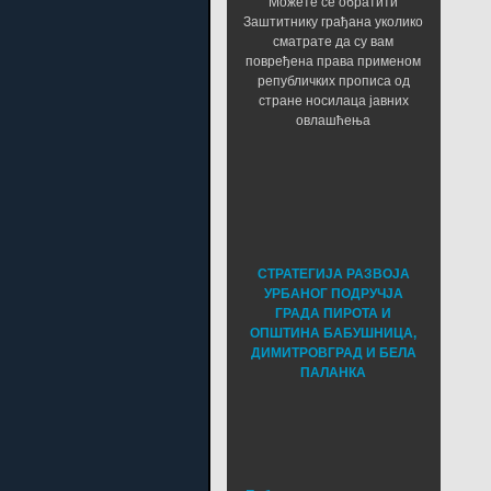
Можете се обратити
Заштитнику грађана уколико
сматрате да су вам
повређена права применом
републичких прописа од
стране носилаца јавних
овлашћења
СТРАТЕГИЈА РАЗВОЈА
УРБАНОГ ПОДРУЧЈА
ГРАДА ПИРОТА И
ОПШТИНА БАБУШНИЦА,
ДИМИТРОВГРАД И БЕЛА
ПАЛАНКА