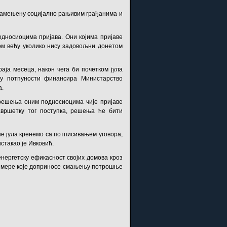
ну намењену социјално рањивим грађанима и
дносиоцима пријава. Они којима пријаве
ком већу уколико нису задовољни донетом
раја месеца, након чега би почетком јула
 у потпуности финансира Министарство
а.
 решења оним подносиоцима чије пријаве
авршетку тог поступка, решења ће бити
не јула кренемо са потписивањем уговора,
стакао је Ивковић.
енергетску ефикасност својих домова кроз
е мере које доприносе смањењу потрошње