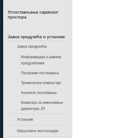
Успостављање сајамског
простора
Јавна предузећа и установе
Јавна предузећа
Информације о јавним
предузећима
Програми пословања
Тромесечни извештаји
Анализе пословања
Комисија за именовање
директора ЈП
Установе
Образовне институције