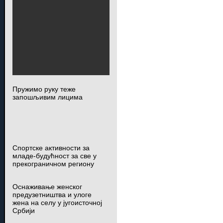
Пружимо руку теже
запошљивим лицима
Спортске активности за
младе-будућност за све у
прекограничном региону
Оснаживање женског
предузетништва и улоге
жена на селу у југоисточној
Србији