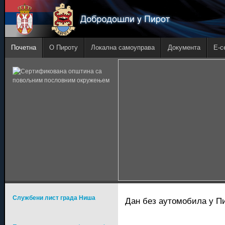
Почетна
О Пироту
Локална самоуправа
Документа
E-с
Службени лист града Ниша
Дан без аутомобила у П