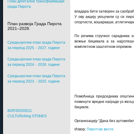
План дигиталне трансформације
града Пирота
владара бити затворен за саобраћ
У ову акцију укључили су се пир
спортисти, кошаркаши, атлетичари
План развоја Града Пирота
2021–2028.
По речима стручног сарадника з
вожњи бицикала а за најуспешн
Средњорочни план града Пирота
комплетном заштитном опремом.
за период 2025. - 2027. године
Средњорочни план града Пирота
за период 2024. - 2026. године
Средњорочни план града Пирота
за период 2023. - 2025. године
Помоћница председника општине
поменуте вредне награде уз жељу 
бицикле.
BGRS0200011
CULTURolling STONES
Организацију “Дана без аутомоби
Извор:
Пиротске вести