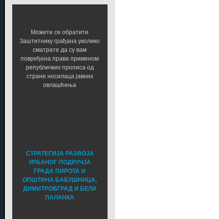
Можете се обратити
Заштитнику грађана уколико
сматрате да су вам
повређена права применом
републичких прописа од
стране носилаца јавних
овлашћења
СТРАТЕГИЈА РАЗВОЈА
УРБАНОГ ПОДРУЧЈА
ГРАДА ПИРОТА И
ОПШТИНА БАБУШНИЦА,
ДИМИТРОВГРАД И БЕЛА
ПАЛАНКА