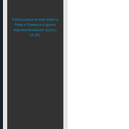
Побољшање услова живота
Рома и Ромкиња и других
маргинализованих група у
18 ЈЛС