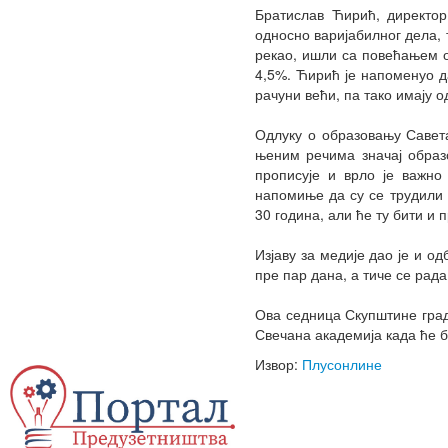
Братислав Ћирић, директор
односно варијабилног дела, т
рекао, ишли са повећањем о
4,5%. Ћирић је напоменуо д
рачуни већи, па тако имају 
Одлуку о образовању Савета
њеним речима значај образ
прописује и врло је важно
напомиње да су се трудили 
30 година, али ће ту бити и
Изјаву за медије дао је и о
пре пар дана, а тиче се рада
Ова седница Скупштине град
Свечана академија када ће 
Извор:
Плусонлине