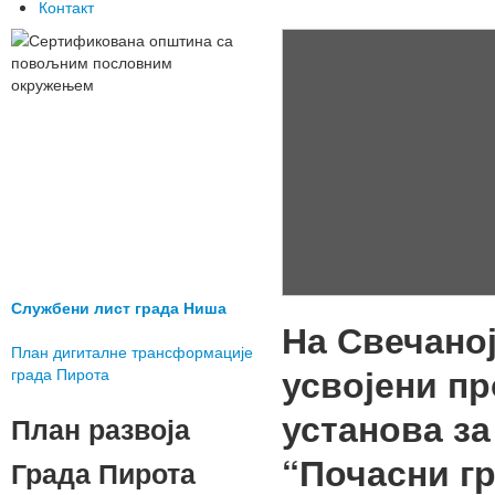
Контакт
Службени лист града Ниша
На Свечано
План дигиталне трансформације
усвојени пр
града Пирота
установа за
План развоја
“Почасни г
Града Пирота