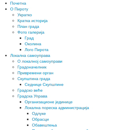
Почетна
О Пироту
Укратко
Кратка историја
План града
Фото галерија
Град
Околина
Лого Пирота
Локална самоуправа
О локалној самоуправи
Градоначелник
Привремени орган
Скупштина града
Седнице Скупштине
Градско веће
Градска Управа
Организационе јединице
Локална пореска администрација
Одлуке
Обрасци
Обавештења