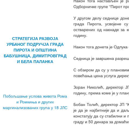
Након тога настављен је р
Одборничке групе “Пирот пр
У другом делу седнице доне
града Пирота, усвојене с
остварених од накнаде за 
годину.
СТРАТЕГИЈА РАЗВОЈА
УРБАНОГ ПОДРУЧЈА ГРАДА
Након тога донета је Одлука
ПИРОТА И ОПШТИНА
БАБУШНИЦА, ДИМИТРОВГРАД
Седница је завршена разре
И БЕЛА ПАЛАНКА
С обзиром да су у планови
повећања цена услуга директ
Зоран Николић, директор ЈП
годину, према коме је у пла
Побољшање услова живота Рома
и Ромкиња и других
Бобан Толић, директор ЈП “
маргинализованих група у 18 ЈЛС
је да је најбитније да и да
констатују да су стабилни и
граду и 50 динара за домаћи