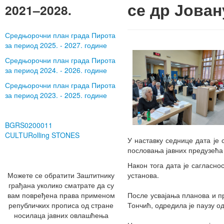
се др Јова
2021–2028.
Средњорочни план града Пирота
за период 2025. - 2027. године
Средњорочни план града Пирота
за период 2024. - 2026. године
Средњорочни план града Пирота
за период 2023. - 2025. године
BGRS0200011
CULTURolling STONES
У наставку седнице дата је
пословања јавних предузећа 
Након тога дата је сагласн
Можете се обратити Заштитнику
установа.
грађана уколико сматрате да су
вам повређена права применом
После усвајања планова и п
републичких прописа од стране
Тончић, одредила је паузу од
носилаца јавних овлашћења