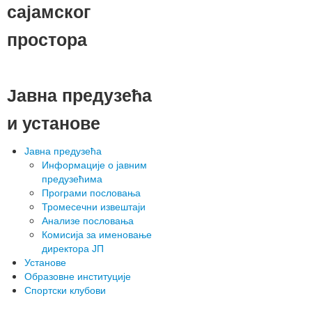
сајамског
простора
Јавна предузећа
и установе
Јавна предузећа
Информације о јавним
предузећима
Програми пословања
Тромесечни извештаји
Анализе пословања
Комисија за именовање
директора ЈП
Установе
Образовне институције
Спортски клубови