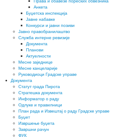
Права и обавезе пореских обвезника
Анкета
Буџетска инспекција
Јавне набавке
Конкурси и јавни позиви
Јавно правобранилаштво
Служба интерне ревизије
Документа
Планови
Актуелности
Месне заједнице
Месне канцеларије
Руководиоци Градске управе
Документа
Статут града Пирота
Стратешка документа
Информатор о раду
Одлуке и правилници
План рада и Извештај о раду Градске управе
Буџет
Извршење буџета
Завршни рачун
ФУК