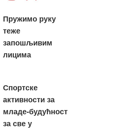
Пружимо руку
теже
запошљивим
лицима
Спортске
активности за
младе-будућност
за све у