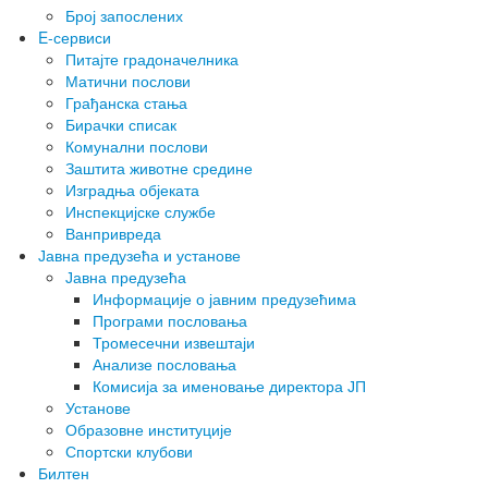
Број запослених
E-сервиси
Питајте градоначелника
Матични послови
Грађанска стања
Бирачки списак
Комунални послови
Заштита животне средине
Изградња објеката
Инспекцијске службе
Ванпривреда
Јавна предузећа и установе
Јавна предузећа
Информације о јавним предузећима
Програми пословања
Тромесечни извештаји
Анализе пословања
Комисија за именовање директора ЈП
Установе
Образовне институције
Спортски клубови
Билтен