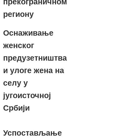
прекограничном
региону
Оснаживање
женског
предузетништва
и улоге жена на
селу у
југоисточној
Србији
Успостављање