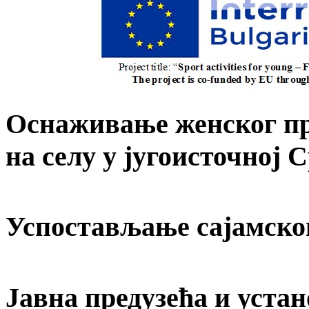
Оснаживање женског пр
на селу у југоисточној 
Успостављање сајамско
Јавна предузећа и устан