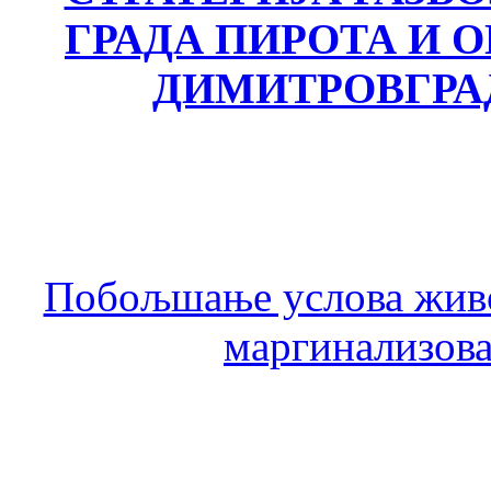
ГРАДА ПИРОТА И
ДИМИТРОВГРА
Побољшање услова живо
маргинализова