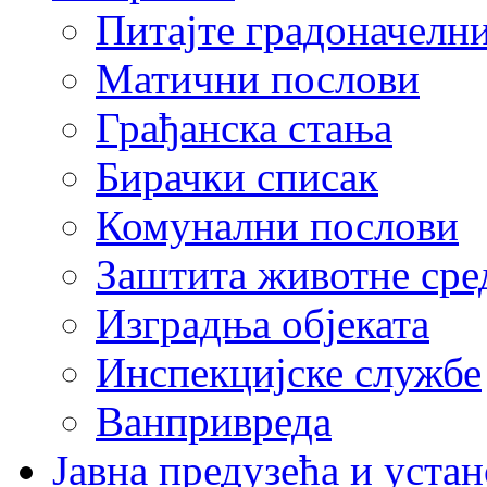
Питајте градоначелн
Матични послови
Грађанска стања
Бирачки списак
Комунални послови
Заштита животне сре
Изградња објеката
Инспекцијске службе
Ванпривреда
Јавна предузећа и устан