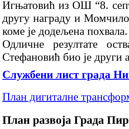
Игњатовић из ОШ “8. септ
другу награду и Момчило
коме је додељена похвала.
Одличне резултате ост
Стефановић био је други 
Службени лист града Н
План дигиталне трансфор
План развоја Града Пир