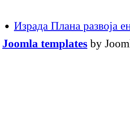
Израда Плана развоја 
Joomla templates
by Jooml