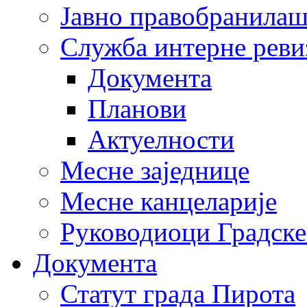
Јавно правобранила
Служба интерне реви
Документа
Планови
Актуелности
Месне заједнице
Месне канцеларије
Руководиоци Градске
Документа
Статут града Пирота