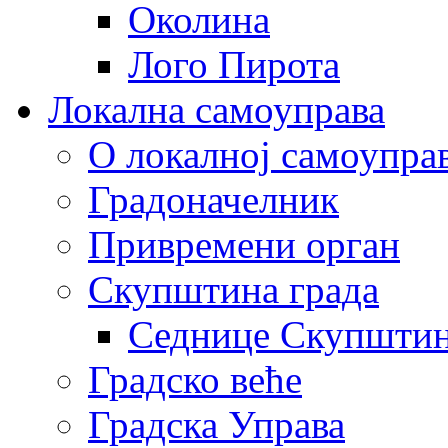
Околина
Лого Пирота
Локална самоуправа
О локалној самоупра
Градоначелник
Привремени орган
Скупштина града
Седнице Скупшти
Градско веће
Градска Управа