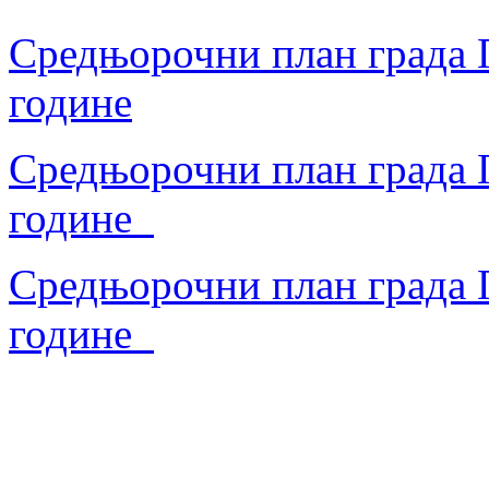
Средњорочни план града П
године
Средњорочни план града П
године
Средњорочни план града П
године