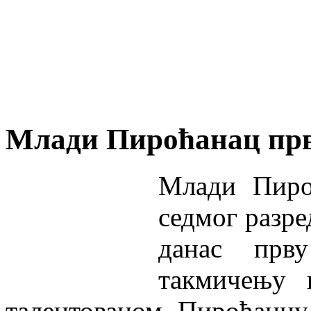
Млади Пироћанац прв
Млади Пиро
седмог разре
данас прв
такмичењу 
талентованом Пироћанцу