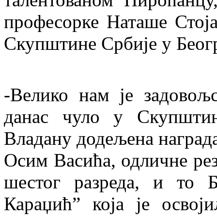
професорке Наташе Стоја
Скупштине Србије у Беог
-Велико нам је задовољ
данас чуло у Скупштин
Владану додељена награда
Осим Васића, одличне рез
шестог разреда, и то 
Караџић” која је освој