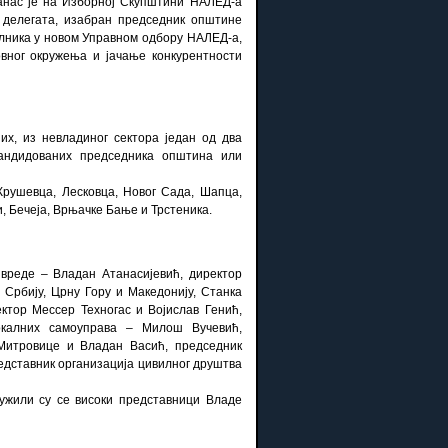
данас је на Изборној Скупштини НАЛЕД-а
о делегата, изабран председник општине
елника у новом Управном одбору НАЛЕД-а,
вног окружења и јачање конкурентности
х, из невладиног сектора један од два
кандидованих председника општина или
рушевца, Лесковца, Новог Сада, Шапца,
 Бечеја, Врњачке Бање и Трстеника.
ивреде – Владан Атанасијевић, директор
Србију, Црну Гору и Македонију, Станка
ктор Мессер Техногас и Војислав Генић,
окалних самоуправа – Милош Вучевић,
Митровице и Владан Васић, председник
едставник организација цивилног друштва
ужили су се високи представници Владе