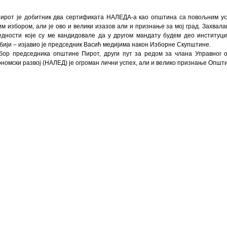
Пирот је добитник два сертификата НАЛЕДА-а као општина са повољним ус
им избором, али је ово и велики изазов али и признање за мој град. Захвала
едности које су ме кандидовале да у другом мандату будем део институциј
бији – изјавио је председник Васић медијима након Изборне Скупштине.
бор председника општине Пирот, други пут за редом за члана Управног 
ономски развој (НАЛЕД) је огроман лични успех, али и велико признање Општ