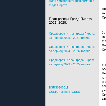
План дигиталне трансформације
града Пирота
Пи
ко
Ср
План развоја Града Пирота
2021–2028.
За
Средњорочни план града Пирота
ка
за период 2025. - 2027. године
гр
По
Средњорочни план града Пирота
Со
за период 2024. - 2026. године
Средњорочни план града Пирота
за период 2023. - 2025. године
У 
Ас
Пе
ге
гр
оп
BGRS0200011
у 
CULTURolling STONES
Св
Ср