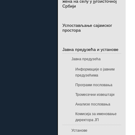
жена на селу у југоисточној
Србији
Успостављање сајамског
простора
Јавна предузећа и установе
Јавна предузећа
Информације о јавним
предузећима
Програми пословања
Тромесечни извештаји
Анализе пословања
Комисија за именовање
директора ЈП
Установе