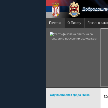
Почетна
О Пироту
Локална само
Службени лист града Ниша
С