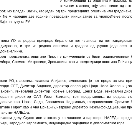
У конкуренцији 11 општина и градова, 
већином гласова, коју чине више од ст
рот, мр Владан Васић, као један од три председника општина или градонач
ји ће у наредне две године предводити иницијативе за унапређење посло
бије на путу ка ЕУ.
 нови УО из редова привреде бирало се пет чланова, од пет кандидовани
ндидована, и три из редова општина и градова од укупно једанаест 
адоначелника.
ред председника општине Пирот у конкуренцији су били градоначелници К
мбора, Сремске Митровице, Зрењанина, као и председници општина Пећинци,
нови УО, гласовима чланова Алијансе, именовано је пет представника пр
сеццо СЕЕ, Димитар Андонов, директор операција Цоца Цола Хеллениц за 
јановић, генерални директор Горење Београд, Ернст Боде, генерални дире
нерални директор САП Wест Балканс, три представника из редова л
адоначелник Новог Сада, Бранислав Недимовић, градоначелник Сремске 
штине Пирот, као и Ана Брнабић, извршни директор Пеxим фондације, као пр
чланству НАЛЕД-а.
ечаном делу Скупштине и коктелу за чланове и партнере НАЛЕД-а придр
бије, Народног Парламента, међународне заједнице и дипломатског кора.