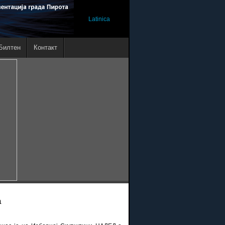
Latinica
Билтен
Контакт
а