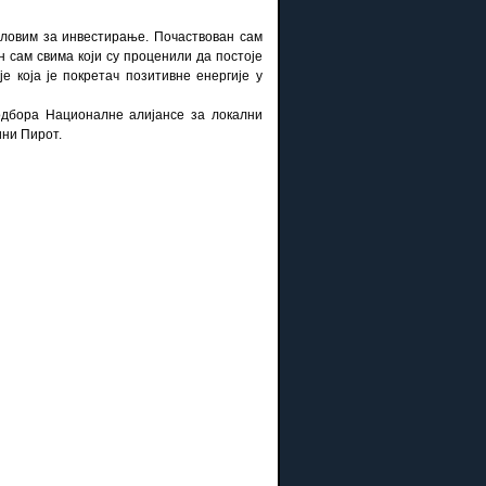
ловим за инвестирање. Почаствован сам
н сам свима који су проценили да постоје
е која је покретач позитивне енергије у
одбора Националне алијансе за локални
ини Пирот.