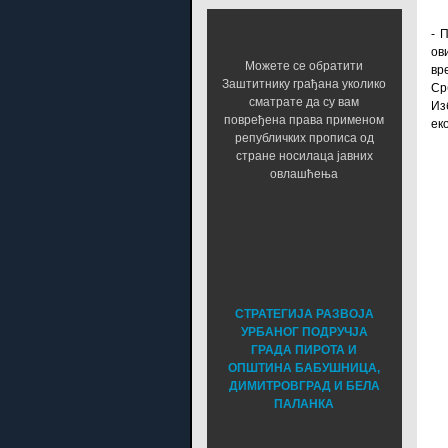
- 
ов
Можете се обратити
вр
Заштитнику грађана уколико
Ср
сматрате да су вам
Из
повређена права применом
ек
републичких прописа од
стране носилаца јавних
овлашћења
СТРАТЕГИЈА РАЗВОЈА
УРБАНОГ ПОДРУЧЈА
ГРАДА ПИРОТА И
ОПШТИНА БАБУШНИЦА,
ДИМИТРОВГРАД И БЕЛА
ПАЛАНКА