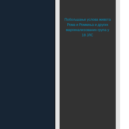
Побољшање услова живота
Рома и Ромкиња и других
маргинализованих група у
18 ЈЛС