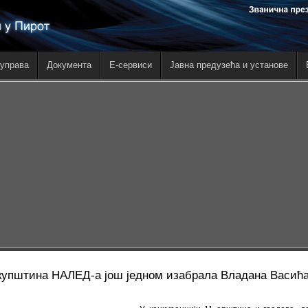
управа
Документа
E-сервиси
Јавна предузећа и установе
купштина НАЛЕД-а још једном изабрала Владана Васић