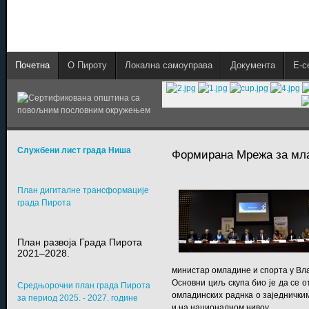
Почетна
О Пироту
Локална самоуправа
Документа
E-с
Службени лист града Ниша
Формирана Мрежа за мл
План дигиталне трансформације
града Пирота
План развоја Града Пирота
2021–2028.
министар омладине и спорта у Вл
Основни циљ скупа био је да се о
Средњорочни план града Пирота
омладинских раднка о заједничким
за период 2025. - 2027. године
и на националном нивоу.