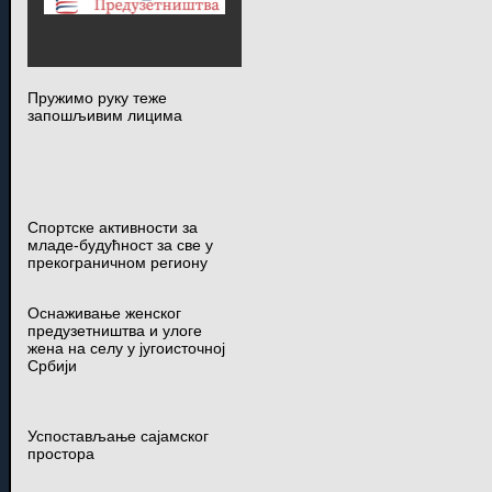
Пружимо руку теже
запошљивим лицима
Спортске активности за
младе-будућност за све у
прекограничном региону
Оснаживање женског
предузетништва и улоге
жена на селу у југоисточној
Србији
Успостављање сајамског
простора