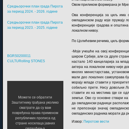
Овом приликом формирана је Мреж
Средњорочни план града Пирота
за период 2024. - 2026. године
Ова конференција за циљ има о
омладинском раду које пружају л
Средњорочни план града Пирота
конференције градова и општина 
за период 2023. - 2025. године
локалном нивоу.
По Цолићевим речима, циљ формир
-Моје учешће на овој конференциј
BGRS0200011
широм Србије, али са друге стран
CULTURolling STONES
настало 140 канцеларија за млад
актера на локалном нивоу није д
многих министарстава, установом
мали део локалних самоуправа б
морају младе ставити у приорите
озбиљно прете. Нису довољни Лок
ставити их на местима где се одл
Можете се обратити
земљи. Ово су основне ствари на 
Заштитнику грађана уколико
да омладински радници располажу
сматрате да су вам
не препознаје значај омладинск
повређена права применом
омладинских радника морати да р
републичких прописа од
Извор:
Пиротске вести
стране носилаца јавних
овлашћења