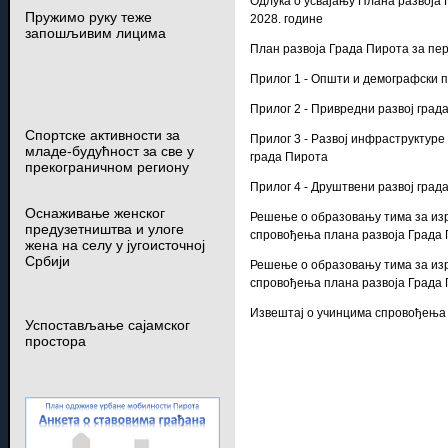
Одлука о усвајању Плана развоја 
Пружимо руку теже
2028. године
запошљивим лицима
План развоја Града Пирота за пер
Прилог 1 - Општи и демографски 
Прилог 2 - Привредни развој град
Спортске активности за
Прилог 3 - Развој инфраструктур
младе-будућност за све у
града Пирота
прекограничном региону
Прилог 4 - Друштвени развој град
Оснаживање женског
Решење о образовању тима за из
предузетништва и улоге
спровођења плана развоја Града
жена на селу у југоисточној
Србији
Решење о образовању тима за из
спровођења плана развоја Града
Извештај о учинцима спровођења 
Успостављање сајамског
простора