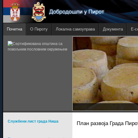
Почетна
О Пироту
Локална самоуправа
Документа
E-с
Службени лист града Ниша
План развоја Града Пирот