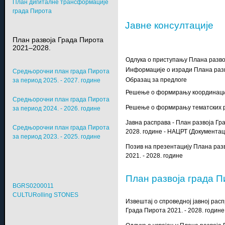
План дигиталне трансформације
града Пирота
Jавне консултације
План развоја Града Пирота
2021–2028.
Одлука о приступању Плана разво
Информације о изради Плана раз
Средњорочни план града Пирота
Образац за предлоге
за период 2025. - 2027. године
Решење о формирању координаци
Средњорочни план града Пирота
Решење о формирању тематских р
за период 2024. - 2026. године
Јавна расправа - План развоја Гр
Средњорочни план града Пирота
2028. године - НАЦРТ (Документац
за период 2023. - 2025. године
Позив на презентацију Плана раз
2021. - 2028. године
План развоја града 
BGRS0200011
CULTURolling STONES
Извештај о спроведној јавној рас
Града Пирота 2021. - 2028. године