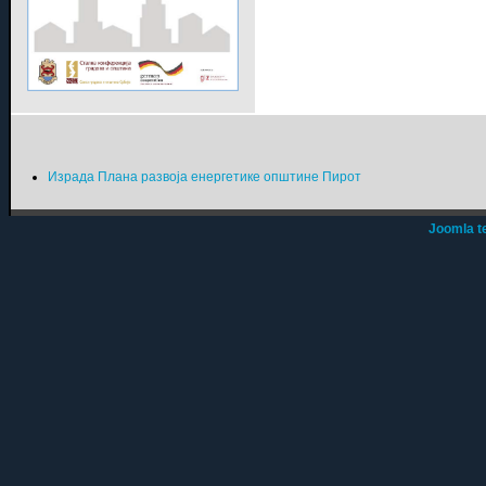
Израда Плана развоја енергетике општине Пирот
Joomla t