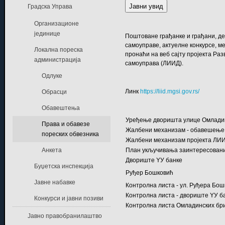
Јавни увид
Градска Управа
Организационе
јединице
Поштоване грађанке и грађани, де
самоуправе, актуелне конкурсе, м
Локална пореска
пронаћи на веб сајту пројекта Ра
администрација
самоуправа (ЛИИД).
Одлуке
Линк
https://liid.mgsi.gov.rs/
Обрасци
Обавештења
Уређење дворишта улице Омлади
Права и обавезе
Жалбени механизам - обавешење
пореских обвезника
Жалбени механизам пројекта ЛИ
План укључивања заинтересовани
Анкета
Двориште YУ банке
Буџетска инспекција
Руђер Бошковић
Јавне набавке
Контролна листа - ул. Руђера Бо
Контролна листа - двориште YУ б
Конкурси и јавни позиви
Контролна листа Омладинских бр
Јавно правобранилаштво