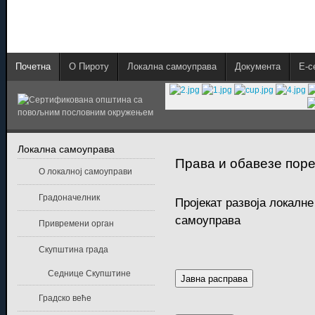
Почетна
О Пироту
Локална самоуправа
Документа
E-с
Локална самоуправа
Права и обавезе поре
О локалној самоуправи
Градоначелник
Пројекат развоја локалн
самоуправa
Привремени орган
Скупштина града
Седнице Скупштине
Јавна расправа
Градско веће