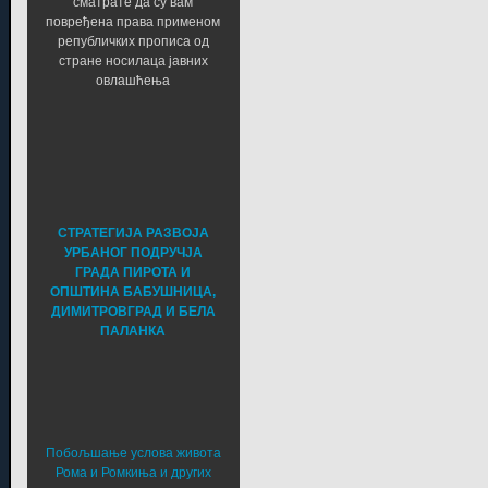
сматрате да су вам
повређена права применом
републичких прописа од
стране носилаца јавних
овлашћења
СТРАТЕГИЈА РАЗВОЈА
УРБАНОГ ПОДРУЧЈА
ГРАДА ПИРОТА И
ОПШТИНА БАБУШНИЦА,
ДИМИТРОВГРАД И БЕЛА
ПАЛАНКА
Побољшање услова живота
Рома и Ромкиња и других