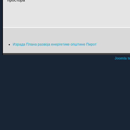
Израда Плана развоја енергетике општине Пирот
Joomla t