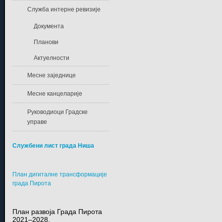
Служба интерне ревизије
Документа
Планови
Актуелности
Месне заједнице
Месне канцеларије
Руководиоци Градске
управе
Службени лист града Ниша
План дигиталне трансформације
града Пирота
План развоја Града Пирота
2021–2028.