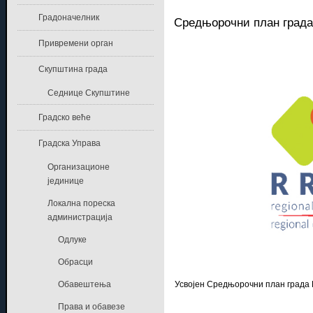
Градоначелник
Средњорочни план града 
Привремени орган
Скупштина града
Седнице Скупштине
Градско веће
Градска Управа
Организационе
јединице
Локална пореска
администрација
Одлуке
Обрасци
Обавештења
Усвојен Средњорочни план града
Права и обавезе