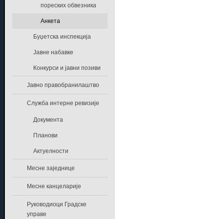
пореских обвезника
Анкета
Буџетска инспекција
Јавне набавке
Конкурси и јавни позиви
Јавно правобранилаштво
Служба интерне ревизије
Документа
Планови
Актуелности
Месне заједнице
Месне канцеларије
Руководиоци Градске
управе