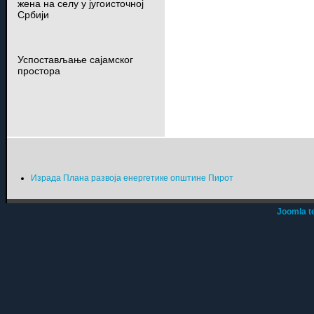
жена на селу у југоисточној
Србији
Успостављање сајамског
простора
Израда Плана развоја енергетике општине Пирот
Joomla t