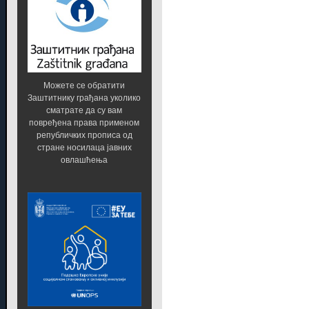
Можете се обратити
Заштитнику грађана уколико
сматрате да су вам
повређена права применом
републичких прописа од
стране носилаца јавних
овлашћења