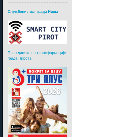
Службени лист града Ниша
План дигиталне трансформације
града Пирота