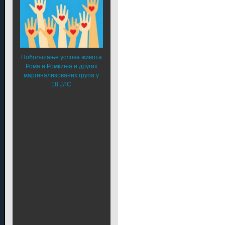
Побољшање услова живота
Рома и Ромкиња и других
маргинализованих група у
18 ЈЛС