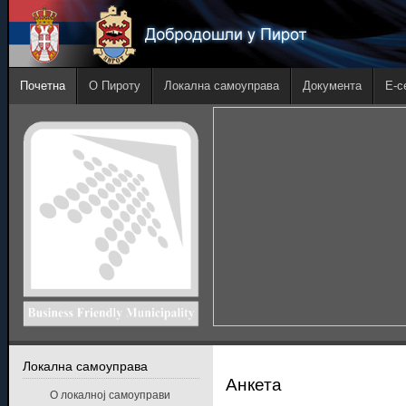
Почетна
О Пироту
Локална самоуправа
Документа
E-с
Локална самоуправа
Анкета
О локалној самоуправи