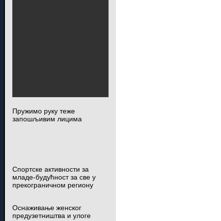
Пружимо руку теже
запошљивим лицима
Спортске активности за
младе-будућност за све у
прекограничном региону
Оснаживање женског
предузетништва и улоге