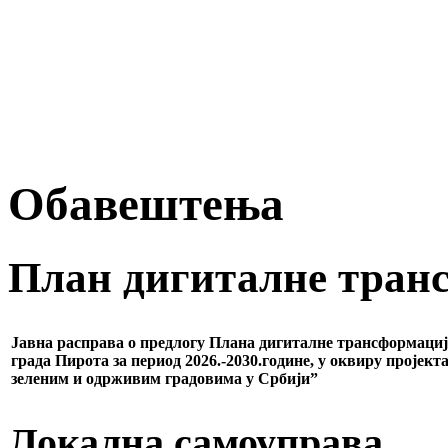
Обавештења
План дигиталне тран
Јавна расправа о предлогу Плана дигиталне трансформације
града Пирота за период 2026.-2030.године, у оквиру пројект
зеленим и одрживим градовима у Србији”
Локална самоуправа