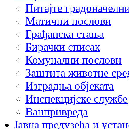
Питајте градоначелн
Матични послови
Грађанска стања
Бирачки списак
Комунални послови
Заштита животне сре
Изградња објеката
Инспекцијске службе
Ванпривреда
Јавна предузећа и устан