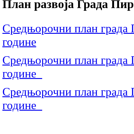
План развоја Града Пир
Средњорочни план града П
године
Средњорочни план града П
године
Средњорочни план града П
године