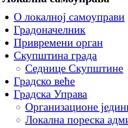
О локалној самоуправи
Градоначелник
Привремени орган
Скупштина града
Седнице Скупштине
Градско веће
Градска Управа
Организационе једин
Локална пореска адм