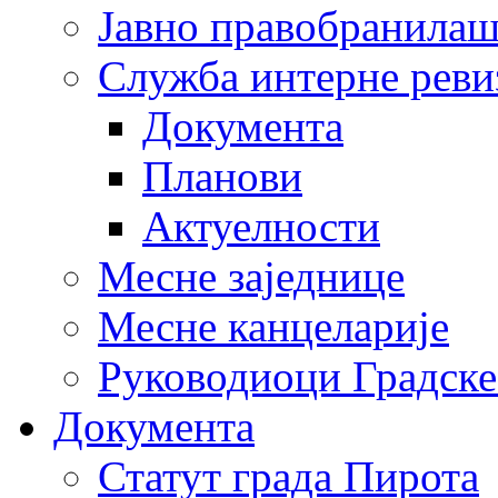
Јавно правобранила
Служба интерне реви
Документа
Планови
Актуелности
Месне заједнице
Месне канцеларије
Руководиоци Градске
Документа
Статут града Пирота