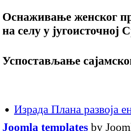
Оснаживање женског пр
на селу у југоисточној 
Успостављање сајамско
Израда Плана развоја 
Joomla templates
by Jooml