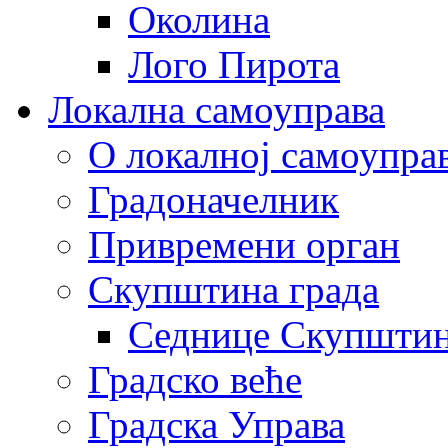
Околина
Лого Пирота
Локална самоуправа
О локалној самоупра
Градоначелник
Привремени орган
Скупштина града
Седнице Скупшти
Градско веће
Градска Управа