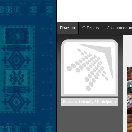
Почетна
О Пироту
Локална само