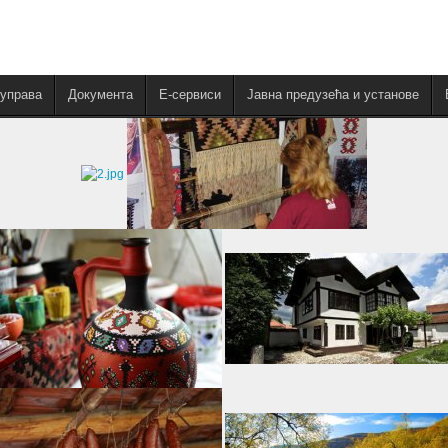
управа
Документа
E-сервиси
Јавна предузећа и установе