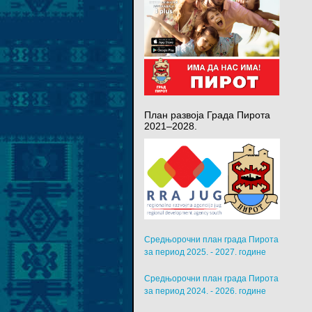
План развоја Града Пирота
2021–2028.
Средњорочни план града Пирота
за период 2025. - 2027. године
Средњорочни план града Пирота
за период 2024. - 2026. године