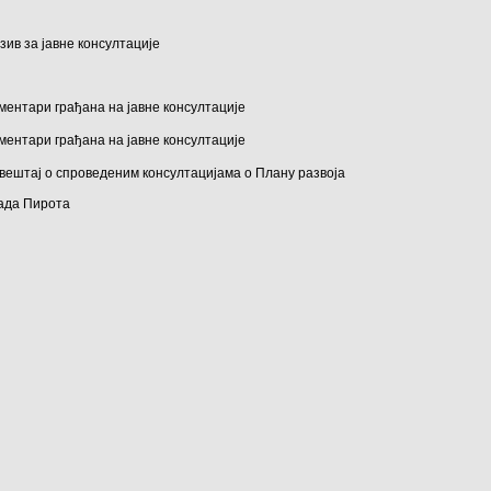
зив за јавне консултације
ментари грађана на јавне консултације
ментари грађана на јавне консултације
вештај о спроведеним консултацијама о Плану развоја
ада Пирота