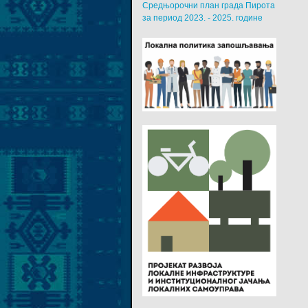
Средњорочни план града Пирота
за период 2023. - 2025. године