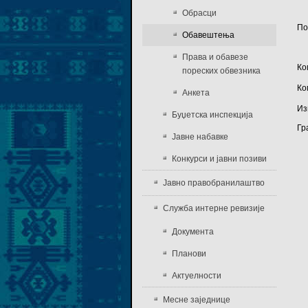
Обрасци
По
Обавештења
Права и обавезе
Ко
пореских обвезника
Ко
Анкета
Из
Буџетска инспекција
Гр
Јавне набавке
Конкурси и јавни позиви
Јавно правобранилаштво
Служба интерне ревизије
Документа
Планови
Актуелности
Месне заједнице