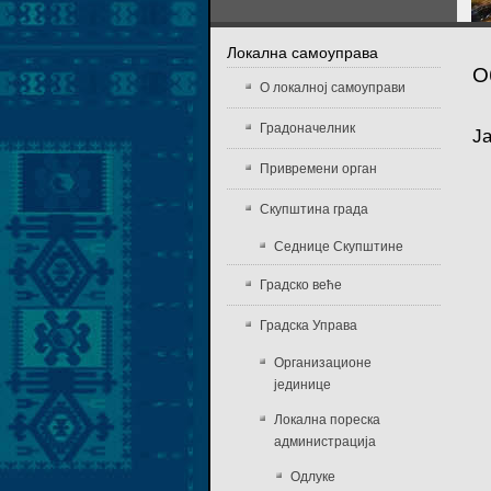
Локална самоуправа
О
О локалној самоуправи
Градоначелник
J
Привремени орган
Скупштина града
Седнице Скупштине
Градско веће
Градска Управа
Организационе
јединице
Локална пореска
администрација
Одлуке