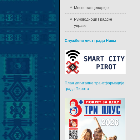
Месне канцеларије
Руководиоци Градске
управе
Службени лист града Ниша
План дигиталне трансформације
града Пирота