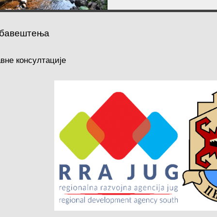
бавештења
авне консултације