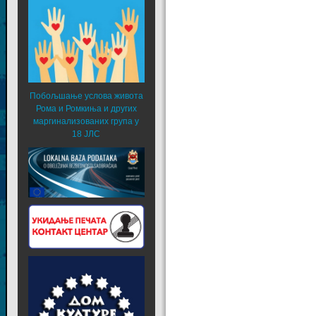
Побољшање услова живота
Рома и Ромкиња и других
маргинализованих група у
18 ЈЛС