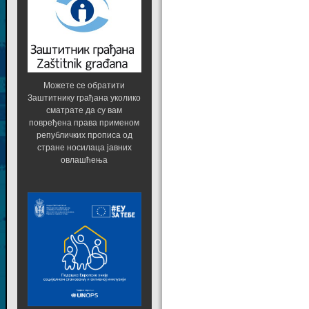
Можете се обратити
Заштитнику грађана уколико
сматрате да су вам
повређена права применом
републичких прописа од
стране носилаца јавних
овлашћења