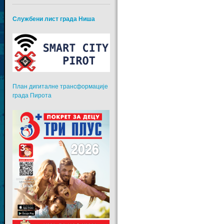
Службени лист града Ниша
План дигиталне трансформације
града Пирота