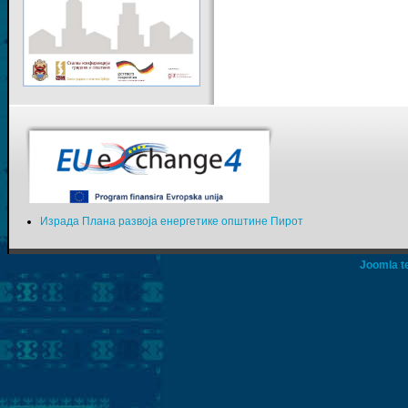
Израда Плана развоја енергетике општине Пирот
Joomla t