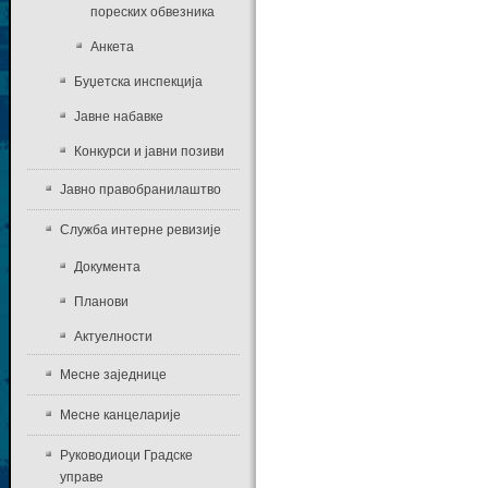
пореских обвезника
Анкета
Буџетска инспекција
Јавне набавке
Конкурси и јавни позиви
Јавно правобранилаштво
Служба интерне ревизије
Документа
Планови
Актуелности
Месне заједнице
Месне канцеларије
Руководиоци Градске
управе