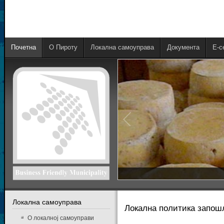
Почетна
О Пироту
Локална самоуправа
Документа
E-с
Локална самоуправа
Локална политика запо
О локалној самоуправи