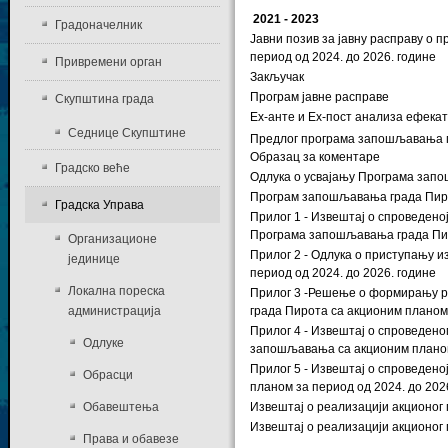
2021 - 2023
Градоначелник
Јавни позив за јавну расправу о
период од 2024. до 2026. године
Привремени орган
Закључак
Програм јавне расправе
Скупштина града
Еx-анте и Еx-пост анализа ефек
Седнице Скупштине
Предлог програма запошљавања гр
Образац за коментаре
Градско веће
Одлука о усвајању Програма запо
Програм запошљавања града Пирот
Градска Управа
Прилог 1 - Извештај о спроведен
Програма запошљавања града Пиро
Организационе
Прилог 2 - Одлука о приступању 
јединице
период од 2024. до 2026. године
Локална пореска
Прилог 3 -Решење о формирању р
администрација
града Пирота са акционим планом 
Прилог 4 - Извештај о спроведен
Одлуке
запошљавања са акционим планом 
Прилог 5 - Извештај о спроведен
Обрасци
планом за период од 2024. до 202
Обавештења
Извештај о реализацији акционог
Извештај о реализацији акционог
Права и обавезе