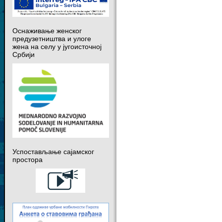
Оснаживање женског
предузетништва и улоге
жена на селу у југоисточној
Србији
Успостављање сајамског
простора