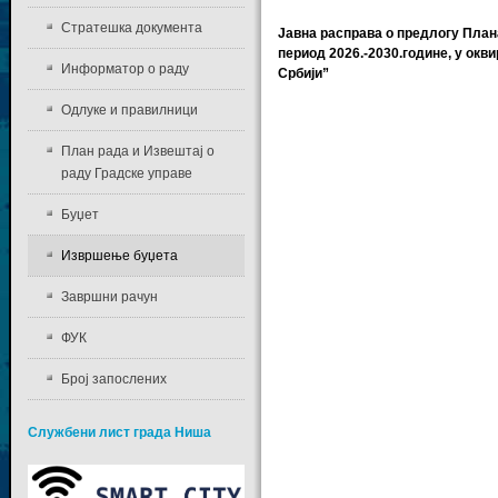
Стратешка документа
Јавна расправа о предлогу План
период 2026.-2030.године, у окв
Информатор о раду
Србији”
Одлуке и правилници
План рада и Извештај о
раду Градске управе
Буџет
Извршење буџета
Завршни рачун
ФУК
Број запослених
Службени лист града Ниша