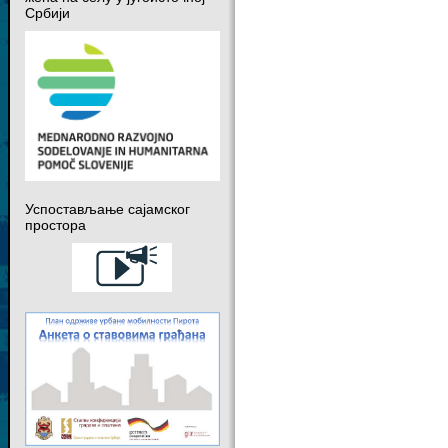
Србији
Успостављање сајамског
простора