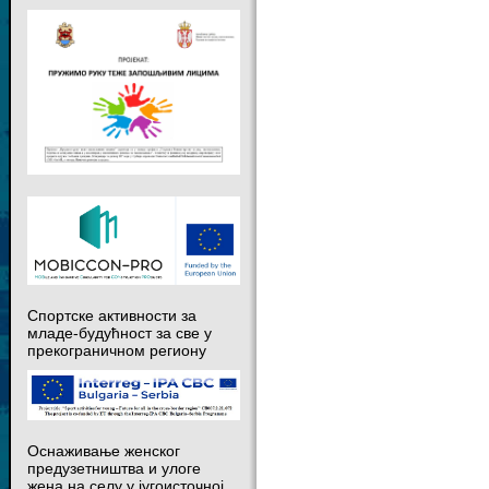
Спортске активности за
младе-будућност за све у
прекограничном региону
Оснаживање женског
предузетништва и улоге
жена на селу у југоисточној