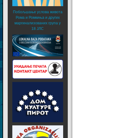
Побољшање услова живота
Рома и Ромкиња и других
маргинализованих група у
18 ЈЛС