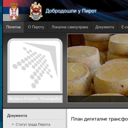
Почетна
О Пироту
Локална самоуправа
Документа
E-с
Документа
План дигиталне трансфо
Статут града Пирота