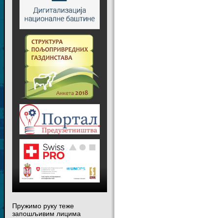
Пружимо руку теже
запошљивим лицима