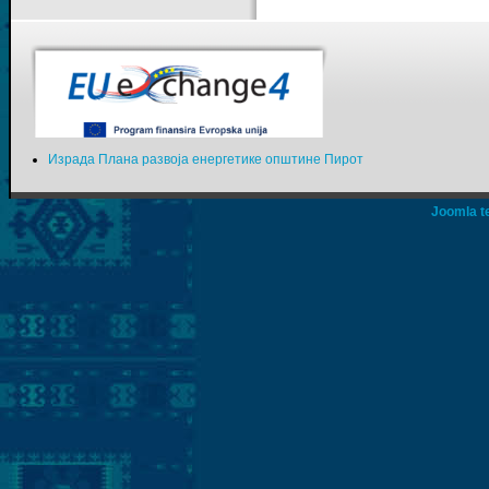
Израда Плана развоја енергетике општине Пирот
Joomla t