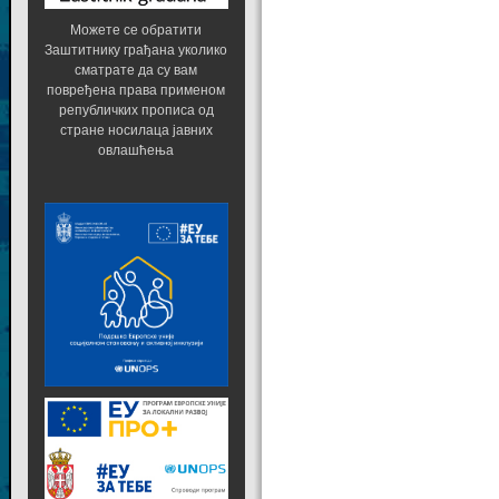
Можете се обратити
Заштитнику грађана уколико
сматрате да су вам
повређена права применом
републичких прописа од
стране носилаца јавних
овлашћења