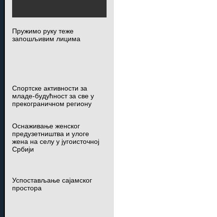
Пружимо руку теже
запошљивим лицима
Спортске активности за
младе-будућност за све у
прекограничном региону
Оснаживање женског
предузетништва и улоге
жена на селу у југоисточној
Србији
Успостављање сајамског
простора