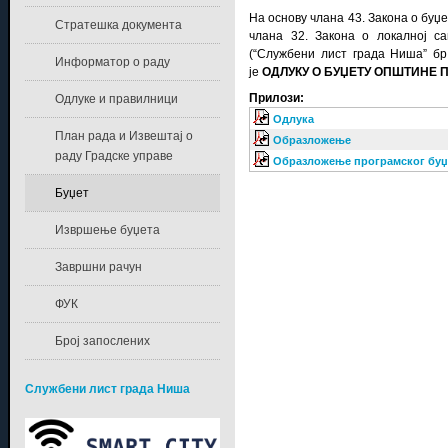
На основу члана 43. Закона о буџе
Стратешка документа
члана 32. Закона о локалној с
(“Службени лист града Ниша” бр
Информатор о раду
је
ОДЛУКУ О БУЏЕТУ ОПШТИНЕ П
Прилози:
Одлуке и правилници
Одлука
План рада и Извештај о
Образложење
раду Градске управе
Образложење програмског буџ
Буџет
Извршење буџета
Завршни рачун
ФУК
Број запослених
Службени лист града Ниша