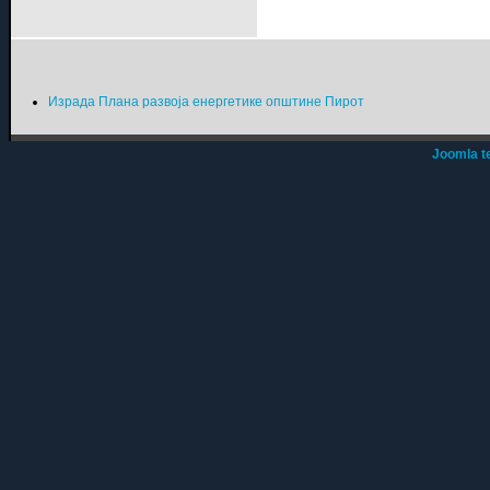
Израда Плана развоја енергетике општине Пирот
Joomla t