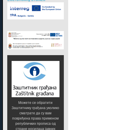
Можете се обратити
Заштитнику грађана уколико
сматрате да су вам
повређена права применом
републичких прописа од
стране носилаца јавних