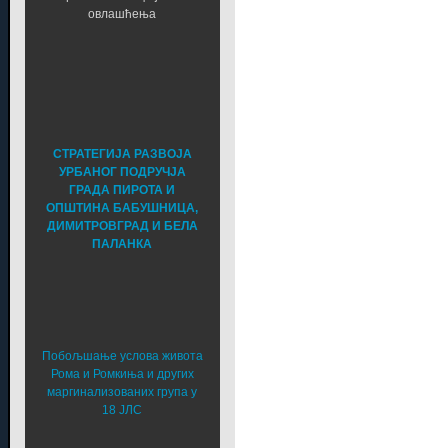
овлашћења
СТРАТЕГИЈА РАЗВОЈА
УРБАНОГ ПОДРУЧЈА
ГРАДА ПИРОТА И
ОПШТИНА БАБУШНИЦА,
ДИМИТРОВГРАД И БЕЛА
ПАЛАНКА
Побољшање услова живота
Рома и Ромкиња и других
маргинализованих група у
18 ЈЛС