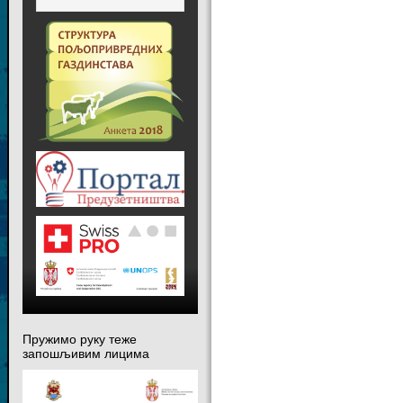
Пружимо руку теже
запошљивим лицима