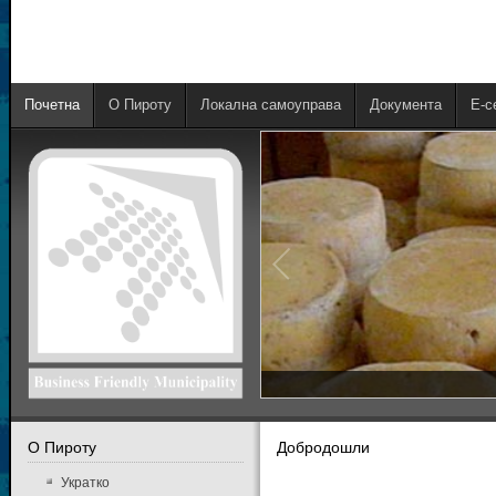
Почетна
О Пироту
Локална самоуправа
Документа
E-с
О Пироту
Добродошли
Укратко