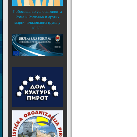
Побољшање услова живота
Рома и Ромкиња и других
маргинализованих група у
18 ЈЛС