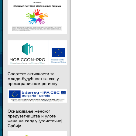
Спортске активности за
младе-будућност за све у
прекограничном региону
Оснаживање женског
предузетништва и улоге
жена на селу у југоисточној
Србији