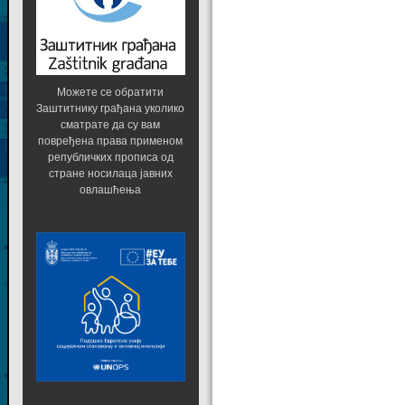
Можете се обратити
Заштитнику грађана уколико
сматрате да су вам
повређена права применом
републичких прописа од
стране носилаца јавних
овлашћења