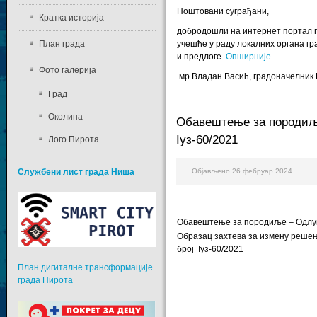
Поштовани суграђани,
Кратка историја
добродошли на интернет портал г
План града
учешће у раду локалних органа гр
и предлоге.
Опширније
Фото галерија
мр Владан Васић, градоначелник
Град
Околина
Обавештење за породиље
Iуз-60/2021
Лого Пирота
Службени лист града Ниша
Објављено 26 фебруар 2024
Обавештење за породиље – Одлука
Образац захтева за измену решењ
број Iуз-60/2021
План дигиталне трансформације
града Пирота