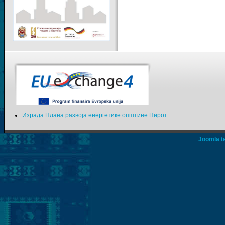
Израда Плана развоја енергетике општине Пирот
Joomla t