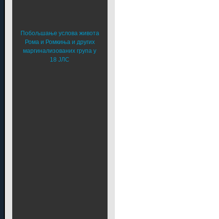
Побољшање услова живота
Рома и Ромкиња и других
маргинализованих група у
18 ЈЛС