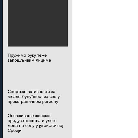
Пружимо руку теже
запошљивим лицима
Спортске активности за
младе-будућност за све у
прекограничном региону
Оснаживање женског
предузетништва и улоге
жена на селу у југоисточној
Србији