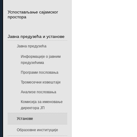
Успостављање сајамског
простора
Јавна предузећа и установе
Јавна предузећа
Информације о јавним
предузећима
Програми пословања
Тромесечни извештаји
Анализе пословања
Комисија за именовање
директора ЈП
Установе
Образовне институције