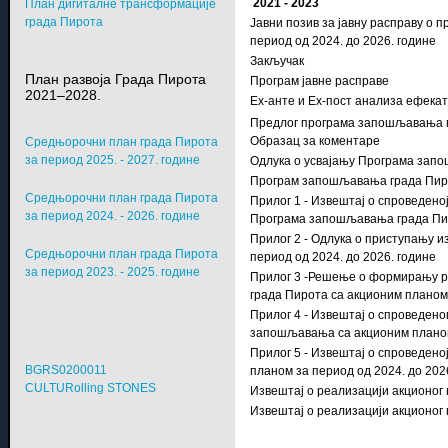
2021 - 2023
План дигиталне трансформације
града Пирота
Јавни позив за јавну расправу о
период од 2024. до 2026. године
Закључак
План развоја Града Пирота
Програм јавне расправе
2021–2028.
Еx-анте и Еx-пост анализа ефек
Предлог програма запошљавања гр
Образац за коментаре
Средњорочни план града Пирота
за период 2025. - 2027. године
Одлука о усвајању Програма запо
Програм запошљавања града Пирот
Средњорочни план града Пирота
Прилог 1 - Извештај о спроведен
за период 2024. - 2026. године
Програма запошљавања града Пиро
Прилог 2 - Одлука о приступању 
Средњорочни план града Пирота
период од 2024. до 2026. године
за период 2023. - 2025. године
Прилог 3 -Решење о формирању р
града Пирота са акционим планом 
Прилог 4 - Извештај о спроведен
запошљавања са акционим планом 
Прилог 5 - Извештај о спроведен
BGRS0200011
планом за период од 2024. до 202
CULTURolling STONES
Извештај о реализацији акционог
Извештај о реализацији акционог