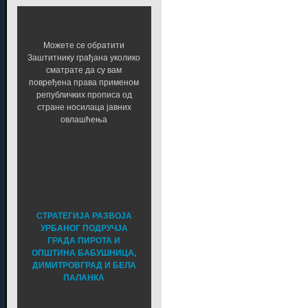
Можете се обратити
Заштитнику грађана уколико
сматрате да су вам
повређена права применом
републичких прописа од
стране носилаца јавних
овлашћења
СТРАТЕГИЈА РАЗВОЈА
УРБАНОГ ПОДРУЧЈА
ГРАДА ПИРОТА И
ОПШТИНА БАБУШНИЦА,
ДИМИТРОВГРАД И БЕЛА
ПАЛАНКА