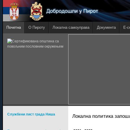
Почетна
О Пироту
Локална самоуправа
Документа
E-с
Службени лист града Ниша
Локална политика запо