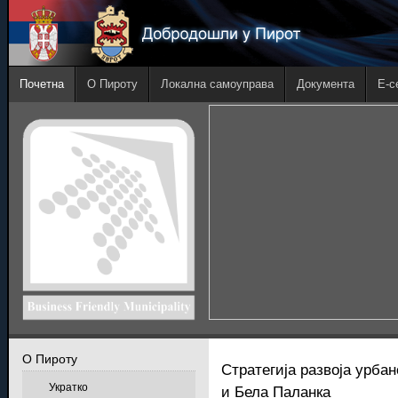
Почетна
О Пироту
Локална самоуправа
Документа
E-с
О Пироту
Стратегија развоја урба
Укратко
и Бела Паланка