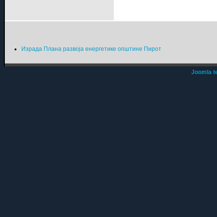
Израда Плана развоја енергетике општине Пирот
Joomla t