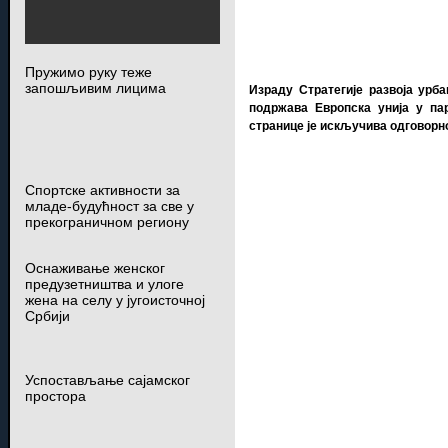
Пружимо руку теже
запошљивим лицима
Израду Стратегије развоја урб
подржава Европска унија у па
странице је искључива одговорн
Спортске активности за
младе-будућност за све у
прекограничном региону
Оснаживање женског
предузетништва и улоге
жена на селу у југоисточној
Србији
Успостављање сајамског
простора