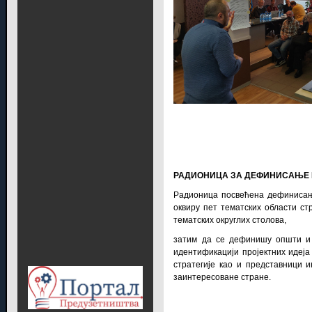
РАДИОНИЦА ЗА ДЕФИНИСАЊЕ 
Радионица посвећена дефинисању
оквиру пет тематских области ст
тематских округлих столова,
затим да се дефинишу општи и 
идентификацији пројектних идеја
стратегије као и представници и
заинтересоване стране.