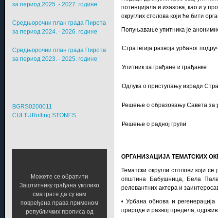
за период 2025. - 2027. године
потенцијала и изазова, као и у п
округлих столова који ће бити о
Средњорочни план града Пирота
Попуњавање упитника је анонимно
за период 2024. - 2026. године
Стратегија развоја урбаног подр
Средњорочни план града Пирота
за период 2023. - 2025. године
Упитник за грађане и грађанке
Одлука о приступању изради Страт
Решење о образовању Савета за р
BGRS0200011
CULTURolling STONES
Решење о радној групи
ОРГАНИЗАЦИЈА ТЕМАТСКИХ ОК
Тематски округли столови који се
Можете се обратити
општина Бабушница, Бела Палан
Заштитнику грађана уколико
релевантних актера и заинтеросав
сматрате да су вам
• Урбана обнова и регенерација 
повређена права применом
природе и развој предела, одржив
републичких прописа од