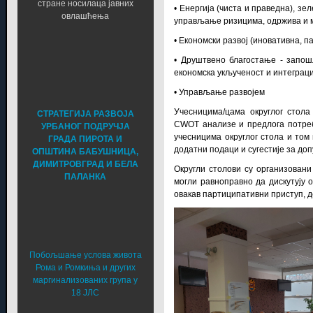
стране носилаца јавних
• Енергија (чиста и праведна), з
овлашћења
управљање ризицима, одржива и 
• Економски развој (иновативна, 
• Друштвено благостање - запош
економска укљученост и интеграци
• Управљање развојем
Учесницима/цама округлог стола
СТРАТЕГИЈА РАЗВОЈА
СWОТ анализе и предлога потреба
УРБАНОГ ПОДРУЧЈА
учесницима округлог стола и то
ГРАДА ПИРОТА И
додатни подаци и сугестије за до
ОПШТИНА БАБУШНИЦА,
ДИМИТРОВГРАД И БЕЛА
Округли столови су организовани
ПАЛАНКА
могли равноправно да дискутују 
овакав партиципативни приступ, 
Побољшање услова живота
Рома и Ромкиња и других
маргинализованих група у
18 ЈЛС