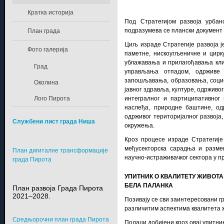
Кратка историја
Под Стратегијом развоја урба
подразумева се плански документ р
План града
Циљ израде Стратегије развоја ј
Фото галерија
паметне, нискоугљеничне и цирку
ублажавања и прилагођавања кл
Град
управљања отпадом, одрживе 
запошљавања, образовања, социо
Околина
јавног здравља, културе, одрживо
Лого Пирота
интегралног и партиципативног 
наслеђа, природне баштине, од
одрживог територијалног развој
Службени лист града Ниша
окружења.
Кроз процесе израде Стратегије
међусекторска сарадња и размен
План дигиталне трансформације
научно-истраживачког сектора у 
града Пирота
УПИТНИК О КВАЛИТЕТУ ЖИВОТ
БЕЛА ПАЛАНКА
План развоја Града Пирота
2021–2028.
Позивају се сви заинтересовани гр
различитим аспектима квалитета ж
Средњорочни план града Пирота
Подаци добијени кроз овај упитни