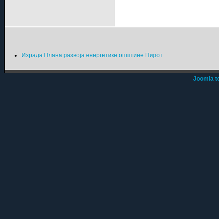
Израда Плана развоја енергетике општине Пирот
Joomla t