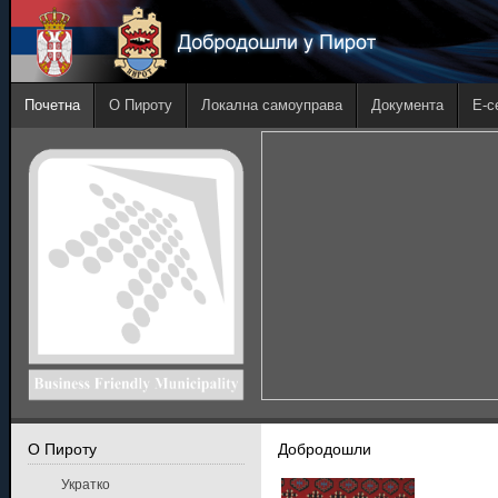
Почетна
О Пироту
Локална самоуправа
Документа
E-с
О Пироту
Добродошли
Укратко