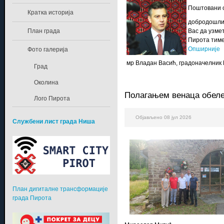
Поштовани с
Кратка историја
добродошли 
План града
Вас да узме
Пирота тиме 
Опширније
Фото галерија
мр Владан Васић, градоначелник
Град
Околина
Полагањем венаца обележ
Лого Пирота
Објављено 08 јул 2026
Службени лист града Ниша
План дигиталне трансформације
града Пирота