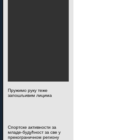
Пружимо руку теже
запошљивим лицима
Спортске активности за
младе-будућност за све у
прекограничном региону