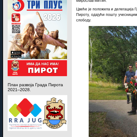
Мирослав Митић.
Цвеће је положила и делегација Г
Пироту, одајући пошту учесници
слободу.
План развоја Града Пирота
2021–2028.