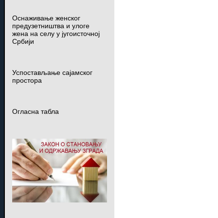
Оснаживање женског
предузетништва и улоге
жена на селу у југоисточној
Србији
Успостављање сајамског
простора
Огласна табла