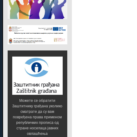
Можете се обратити
Заштитнику грађана уколико
сматрате да су вам
повређена права применом
републичких прописа од
стране носилаца јавних
овлашћења