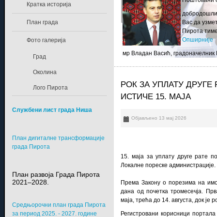
Поштовани с
Кратка историја
добродошли 
План града
Вас да узме
Пирота тиме 
Опширније
Фото галерија
мр Владан Васић, градоначелник
Град
Околина
РОК ЗА УПЛАТУ ДРУГЕ
Лого Пирота
ИСТИЧЕ 15. МАЈА
Службени лист града Ниша
Објављено 13 мај 2026
План дигиталне трансформације
града Пирота
15. маја за уплату друге рате п
Локалне пореске администрације.
План развоја Града Пирота
2021–2028.
Према Закону о порезима на имо
дана од почетка тромесечја. Прв
маја, трећа до 14. августа, док је 
Средњорочни план града Пирота
за период 2025. - 2027. године
Регистровани корисници портала