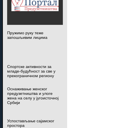
Пружимо руку теже
запошљивим лицима
Спортске активности за
младе-будућност за све у
прекограничном региону
Оснаживање женског
предузетништва и улоге
жена на селу у југоисточној
Србији
Успостављање сајамског
простора