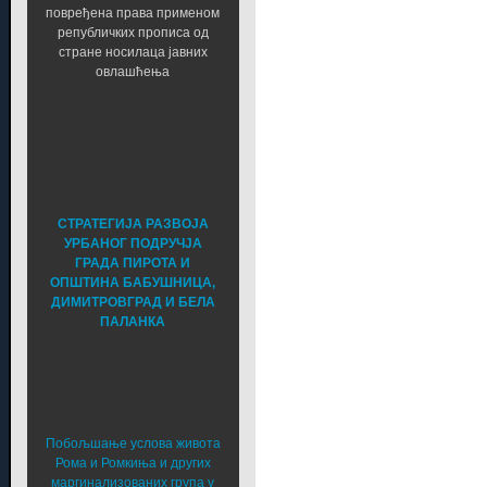
повређена права применом
републичких прописа од
стране носилаца јавних
овлашћења
СТРАТЕГИЈА РАЗВОЈА
УРБАНОГ ПОДРУЧЈА
ГРАДА ПИРОТА И
ОПШТИНА БАБУШНИЦА,
ДИМИТРОВГРАД И БЕЛА
ПАЛАНКА
Побољшање услова живота
Рома и Ромкиња и других
маргинализованих група у