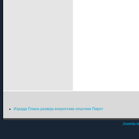
Израда Плана развоја енергетике општине Пирот
Joomla t