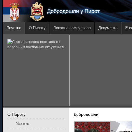
Почетна
О Пироту
Локална самоуправа
Документа
E-с
О Пироту
Добродошли
Укратко