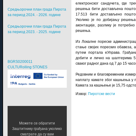
електронског сандучета, где тр
решења бити достављена поштом.
Средњорочни план града Пирота
17.513 бити достављено поштом
за период 2024. - 2026. године
Уколико је по добијању решења
аконтације, разлику је потребн
Средњорочни план града Пирота
решења.
за период 2023. - 2025. године
Из Локалне пореске администрац
стање својих пореских обавеза, а
путем портала еУправа. Грађани
добити и лично на шалтерима 5 
BGRS0200011
сваког радног дана од 7 до 15 часо
CULTURolling STONES
Редовним и благовременим измир
наплату камате због кашњења у п
Камата за кашњење је 15,75 одст
Извор:
Пиротске вести
Можете се обратити
Заштитнику грађана уколико
сматрате да су вам