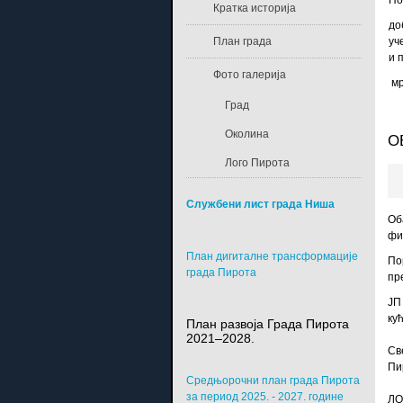
По
Кратка историја
до
План града
уч
и 
Фото галерија
мр
Град
Околина
О
Лого Пирота
Службени лист града Ниша
Об
фи
План дигиталне трансформације
По
града Пирота
пр
ЈП
ку
План развоја Града Пирота
2021–2028.
Св
Пи
Средњорочни план града Пирота
за период 2025. - 2027. године
ЛО