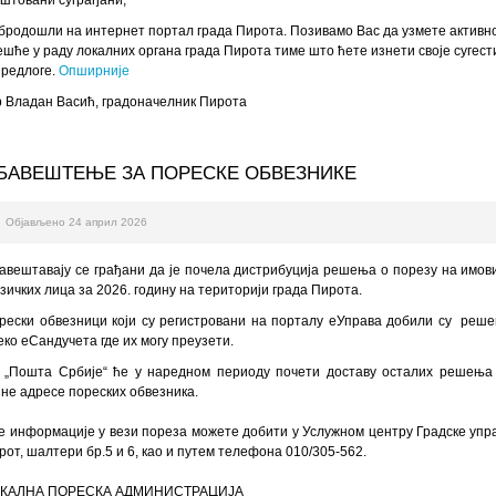
штовани суграђани,
бродошли на интернет портал града Пирота. Позивамо Вас да узмете активн
ешће у раду локалних органа града Пирота тиме што ћете изнети своје сугест
предлоге.
Опширније
 Владан Васић, градоначелник Пирота
БАВЕШТЕЊЕ ЗА ПОРЕСКЕ ОБВЕЗНИКЕ
Објављено 24 април 2026
авештавају се грађани да је почела дистрибуција решења о порезу на имов
зичких лица за 2026. годину на територији града Пирота.
рески обвезници који су регистровани на порталу еУправа добили су реш
еко еСандучета где их могу преузети.
 „Пошта Србије“ ће у наредном периоду почети доставу осталих решења
ћне адресе пореских обвезника.
е информације у вези пореза можете добити у Услужном центру Градске упр
рот, шалтери бр.5 и 6, као и путем телефона 010/305-562.
КАЛНА ПОРЕСКА АДМИНИСТРАЦИЈА