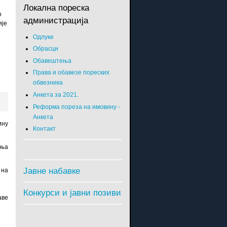
Локална пореска
о
администрација
ије
Одлуке
Обрасци
Обавештења
Права и обавезе пореских
обвезника
Анкета за 2021.
Реформа пореза на имовину -
Анкета
ину
Контакт
ења
Јавне набавке
 на
Конкурси и јавни позиви
аве