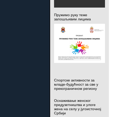
Пружимо руку теже
запошљивим лицима
Спортске активности за
младе-будућност за све у
прекограничном региону
Оснаживање женског
предузетништва и улоге
жена на селу у југоисточној
Србији