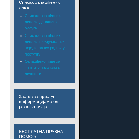
Списак овлашћених
лица
Списак овлашћених
лица за доношење
одлука
Списак овлашћених
лица за предузимање
појединачних радњи у
поступку
Овлашћено лице за
заштиту података о
личности
Захтев за приступ
информацијама од
јавног значаја
БЕСПЛАТНА ПРАВНА
ПОМОЋ