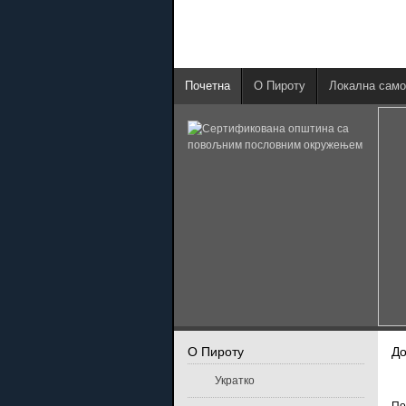
Почетна
О Пироту
Локална само
О Пироту
Д
Укратко