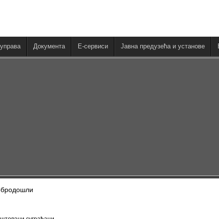
управа
Документа
E-сервиси
Јавна предузећа и установе
обродошли