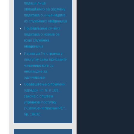
подаци лица
овлашћених за размену
података о чињеницама
из службених евиденција
Прибављање личних
података о којима се
води службена
евиденција
Изјава да ће странка у
поступку сама прибавити
чињенице које су
неопходне за
одлучивање
Обавештење о примени
одредби чл. 9. и 103.
закона о општем
управном поступку
("Службени гласник РС",
бр. 18/16)