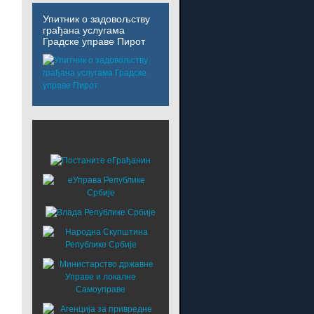
Упитник о задовољству
грађана услугама
Градске управе Пирот