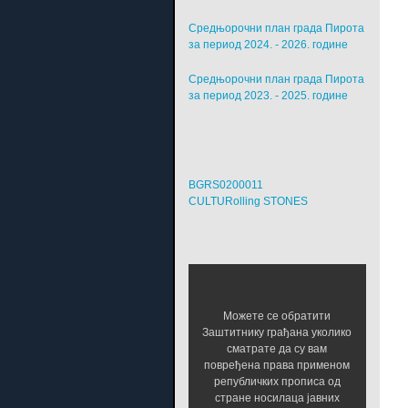
Средњорочни план града Пирота
за период 2024. - 2026. године
Средњорочни план града Пирота
за период 2023. - 2025. године
BGRS0200011
CULTURolling STONES
Можете се обратити
Заштитнику грађана уколико
сматрате да су вам
повређена права применом
републичких прописа од
стране носилаца јавних