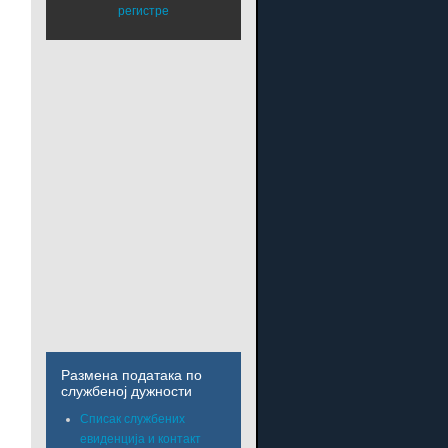
Размена података по
службеној дужности
Списак службених
евиденција и контакт