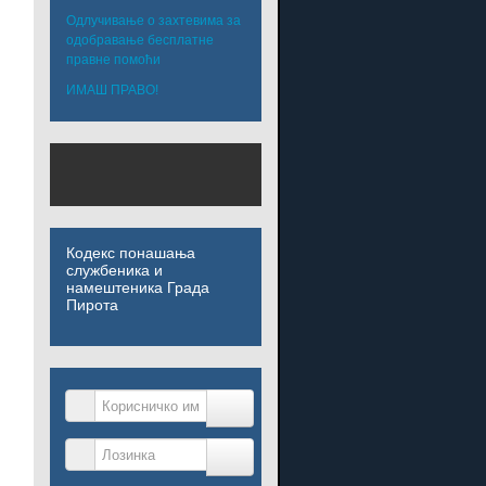
Одлучивање о захтевима за
одобравање бесплатне
правне помоћи
ИМАШ ПРАВО!
Кодекс понашања
службеника и
намештеника Града
Пирота
Корисничко име
Лозинка