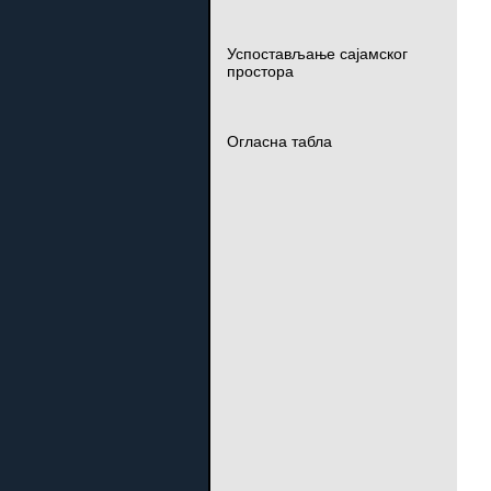
Успостављање сајамског
простора
Огласна табла