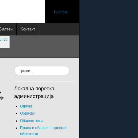
Latinica
Билтен
Контакт
Локална пореска
о
администрација
ије
Одлуке
Обрасци
Обавештења
Права и обавезе пореских
обвезника