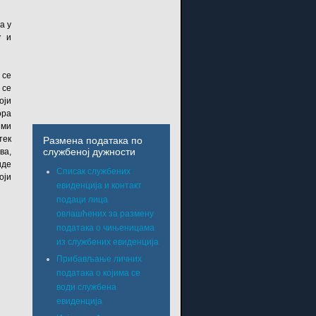
а у
у и
 се
 се
оји
ора
 ми
тек
Размена података по
службеној дужности
ва,
иде
Списак службених
оји
евиденција и контакт
подаци лица
овлашћених за размену
података о чињеницама
из службених евиденција
Прибављање личних
података о којима се
води службена
евиденција