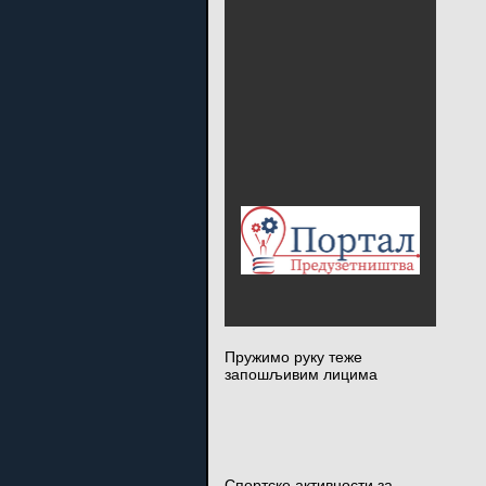
Пружимо руку теже
запошљивим лицима
Спортске активности за