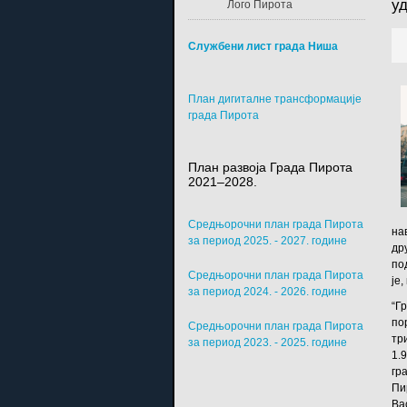
у
Лого Пирота
Службени лист града Ниша
План дигиталне трансформације
града Пирота
План развоја Града Пирота
2021–2028.
Средњорочни план града Пирота
на
за период 2025. - 2027. године
др
по
Средњорочни план града Пирота
је
за период 2024. - 2026. године
“Г
по
Средњорочни план града Пирота
тр
за период 2023. - 2025. године
1.
гр
Пи
Ва