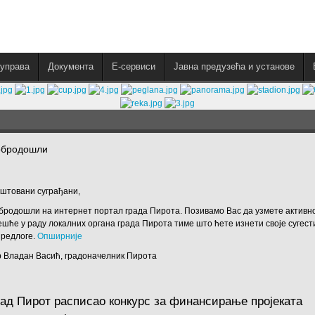
управа
Документа
E-сервиси
Јавна предузећа и установе
обродошли
штовани суграђани,
бродошли на интернет портал града Пирота. Позивамо Вас да узмете активн
ешће у раду локалних органа града Пирота тиме што ћете изнети своје сугест
предлоге.
Опширније
 Владан Васић, градоначелник Пирота
рад Пирот расписао конкурс за финансирање пројеката