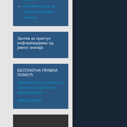
Овлашћено лице за
заштиту података о
личности
Захтев за приступ
информацијама од
јавног значаја
БЕСПЛАТНА ПРАВНА
ПОМОЋ
Одлучивање о захтевима за
одобравање бесплатне
правне помоћи
ИМАШ ПРАВО!