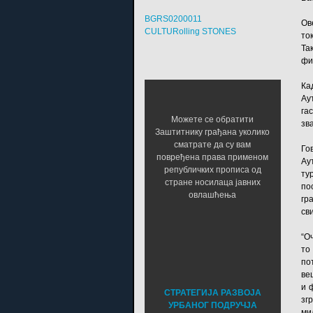
BGRS0200011
Ов
CULTURolling STONES
то
Та
фи
Ка
Ау
га
Можете се обратити
зв
Заштитнику грађана уколико
сматрате да су вам
Го
повређена права применом
Ау
републичких прописа од
ту
стране носилаца јавних
по
овлашћења
гр
св
“О
то
по
ве
и 
СТРАТЕГИЈА РАЗВОЈА
зг
УРБАНОГ ПОДРУЧЈА
ми