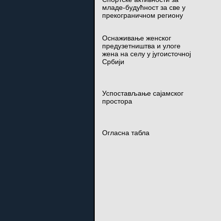
младе-будућност за све у
прекограничном региону
Оснаживање женског
предузетништва и улоге
жена на селу у југоисточној
Србији
Успостављање сајамског
простора
Огласна табла