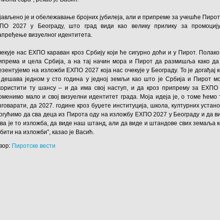
јављено је и обележавање бројних јубилеја, али и припреме за учешће Пирот
ПО 2027 у Београду, што град види као велику прилику за промоциј
апређење визуелног идентитета.
чекује нас ЕXПО караван кроз Србију који ће сигурно доћи и у Пирот. Полако
ипрема и цела Србија, а на тај начин мора и Пирот да размишља како да
езентујемо на изложби ЕXПО 2027 која нас очекује у Београду. То је догађај к
 дешава једном у сто година у једној земљи као што је Србија и Пирот м
користити ту шансу – и да има свој наступ, и да кроз припрему за ЕXПО
оменимо мало и свој визуелни идентитет града. Моја идеја је, о томе ћемо 
зговарати, да 2027. године кроз буџете институција, школа, културних устано
огућимо да сва деца из Пирота оду на изложбу ЕXПО 2027 у Београду и да в
ква је то изложба, да виде наш штанд, али да виде и штандове свих земаља к
 бити на изложби”, казао је Васић.
вор:
Пиротске вести