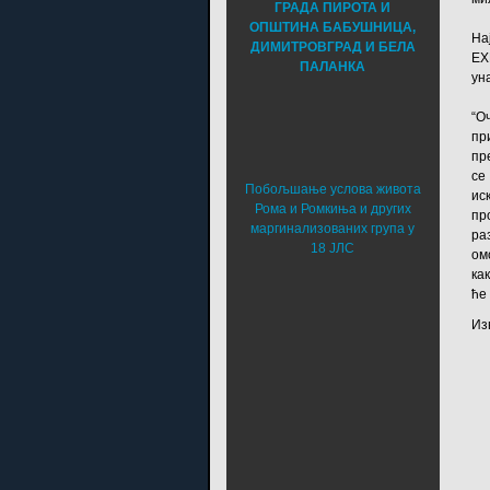
ГРАДА ПИРОТА И
ОПШТИНА БАБУШНИЦА,
На
ДИМИТРОВГРАД И БЕЛА
ЕX
ПАЛАНКА
ун
“О
пр
пр
се
Побољшање услова живота
ис
Рома и Ромкиња и других
пр
маргинализованих група у
ра
18 ЈЛС
ом
ка
ће
Из