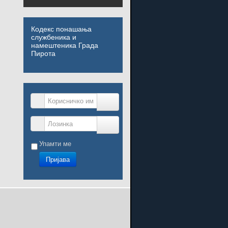
Кодекс понашања
службеника и
намештеника Града
Пирота
Корисничко име
Лозинка
Упамти ме
Пријава