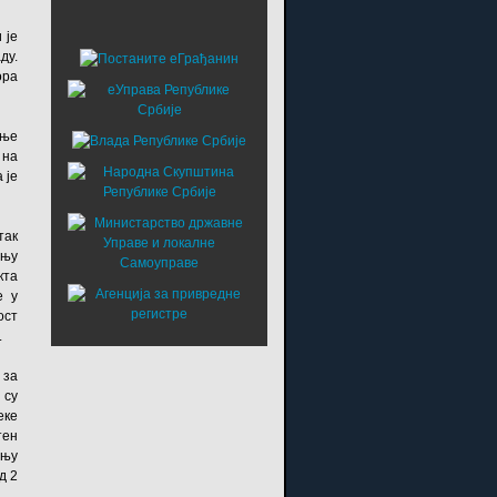
 је
ду.
ора
дње
 на
 је
так
дњу
кта
е у
ост
.
 за
 су
еке
тен
дњу
д 2