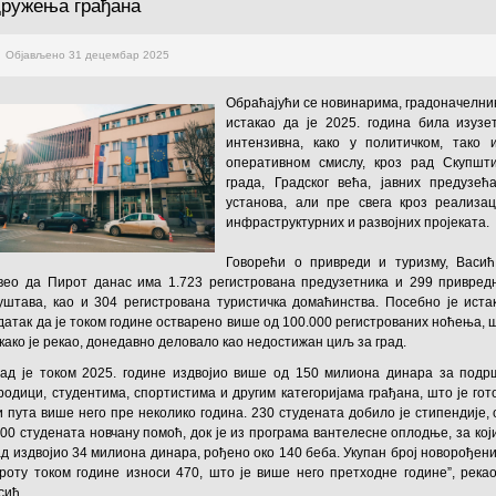
дружења грађана
Објављено 31 децембар 2025
Обраћајући се новинарима, градоначелник
истакао да је 2025. година била изузе
интензивна, како у политичком, тако 
оперативном смислу, кроз рад Скупшт
града, Градског већа, јавних предузећ
установа, али пре свега кроз реализац
инфраструктурних и развојних пројеката
Говорећи о привреди и туризму, Васић
вео да Пирот данас има 1.723 регистрована предузетника и 299 привред
уштава, као и 304 регистрована туристичка домаћинства. Посебно је иста
датак да је током године остварено више од 100.000 регистрованих ноћења, 
, како је рекао, донедавно деловало као недостижан циљ за град.
рад је током 2025. године издвојио више од 150 милиона динара за подр
родици, студентима, спортистима и другим категоријама грађана, што је гот
и пута више него пре неколико година. 230 студената добило је стипендије, 
900 студената новчану помоћ, док је из програма вантелесне оплодње, за који
ад издвојио 34 милиона динара, рођено око 140 беба. Укупан број новорођени
роту током године износи 470, што је више него претходне године”, рекао
сић.