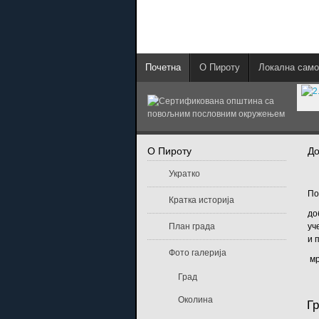
Почетна
О Пироту
Локална само
О Пироту
Д
Укратко
По
Кратка историја
до
План града
уч
и 
Фото галерија
мр
Град
Околина
Г