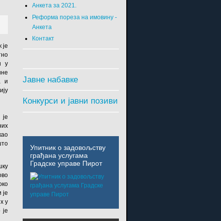
Анкета за 2021.
Реформа пореза на имовину -
Анкета
Контакт
 је
тно
и у
ине
Јавне набавке
а и
ију
.
Конкурси и јавни позиви
 је
них
као
што
Упитник о задовољству
грађана услугама
Градске управе Пирот
шку
ово
око
 је
х у
 је