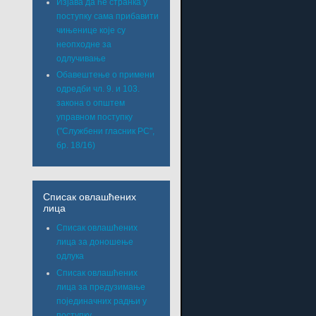
Изјава да ће странка у
поступку сама прибавити
чињенице које су
неопходне за
одлучивање
Обавештење о примени
одредби чл. 9. и 103.
закона о општем
управном поступку
("Службени гласник РС",
бр. 18/16)
Списак овлашћених
лица
Списак овлашћених
лица за доношење
одлука
Списак овлашћених
лица за предузимање
појединачних радњи у
поступку