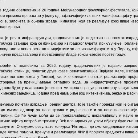
е године обележено је 20 година Међународног фолклорног фестивала, који
ком времена прерастао у једну од најзначајнијих летњих манифестација у гра
кође, започета је обнова зграде Гимназије, која се реализује кроз више изв
нансирања.
да је реч о инфраструктури, градоначелник је подсетио на почетак изгра
тобуске станице, која се финансира из градског буџета, прикључење Топлане
совод, као и активности на иницијативи за оснивање факултета у Пироту, која
анично представљена и председнику Владе током његове посете граду.
ворећи о плановима за 2026. годину, градоначелник је најавио заврше
тобуске станице, почетак друге фазе ревитализације Тврђаве Кале, изгра
ристичког комплекса у Темској, као и очекивани почетак реализације проје
стројења за пречишћавање отпадних вода. За инфраструктурне пројект
адском буџету планирано је око пет милиона евра, уз равномерну заступљен
их месних заједница. Година пред нама биће још интензивнија, рекао је Васић
чекујемо почетак изградње Тренинг центра. То је такође пројекат који је битан
 да имамо одговор за ново тржиште радне снаге и за нове послове који
требни, где ће људи моћи да се преквалификују, доквалификују и науче н
штине које су потребне тржишту. Већ планирамо да у том објекту буде смеш
факултет. Очекујемо резултате конкурса ‘Интегра’ где смо кандидовали изгра
раде Хитне помоћи. Кренуће и реализација ЛИИД пројекта вредности више о
лиона евра”, рекао је Васић.