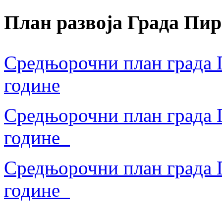
План развоја Града Пир
Средњорочни план града П
године
Средњорочни план града П
године
Средњорочни план града П
године