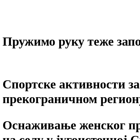
Пружимо руку теже за
Спортске активности за 
прекограничном регион
Оснаживање женског пр
на селу у југоисточној 