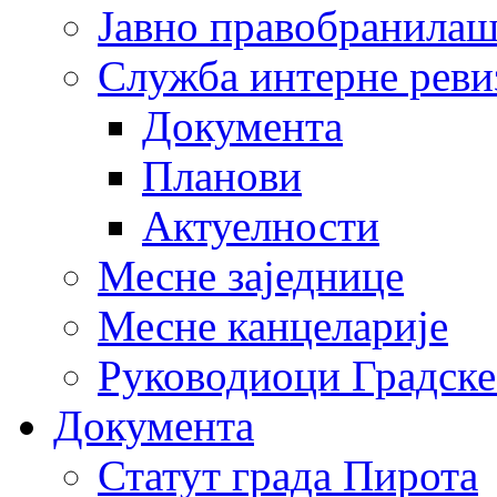
Јавно правобранила
Служба интерне реви
Документа
Планови
Актуелности
Месне заједнице
Месне канцеларије
Руководиоци Градске
Документа
Статут града Пирота