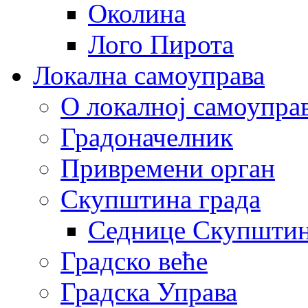
Околина
Лого Пирота
Локална самоуправа
О локалној самоупра
Градоначелник
Привремени орган
Скупштина града
Седнице Скупшти
Градско веће
Градска Управа