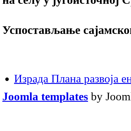
Успостављање сајамско
Израда Плана развоја 
Joomla templates
by Jooml