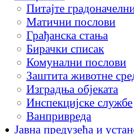
Питајте градоначелн
Матични послови
Грађанска стања
Бирачки списак
Комунални послови
Заштита животне сре
Изградња објеката
Инспекцијске службе
Ванпривреда
Јавна предузећа и устан