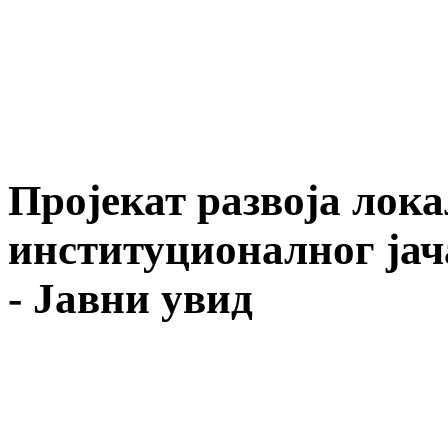
Пројекат развоја лок
институционалног ја
- Јавни увид