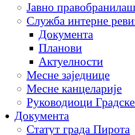
Јавно правобранила
Служба интерне реви
Документа
Планови
Актуелности
Месне заједнице
Месне канцеларије
Руководиоци Градске
Документа
Статут града Пирота