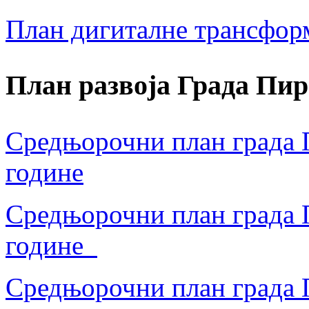
План дигиталне трансфор
План развоја Града Пир
Средњорочни план града П
године
Средњорочни план града П
године
Средњорочни план града П