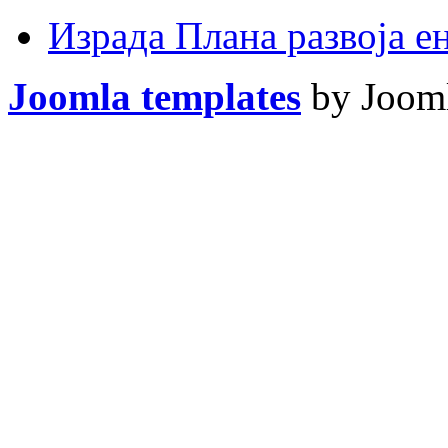
Израда Плана развоја 
Joomla templates
by Jooml