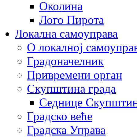
Околина
Лого Пирота
Локална самоуправа
О локалној самоупра
Градоначелник
Привремени орган
Скупштина града
Седнице Скупшти
Градско веће
Градска Управа