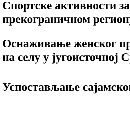
Спортске активности за 
прекограничном регион
Оснаживање женског пр
на селу у југоисточној 
Успостављање сајамско