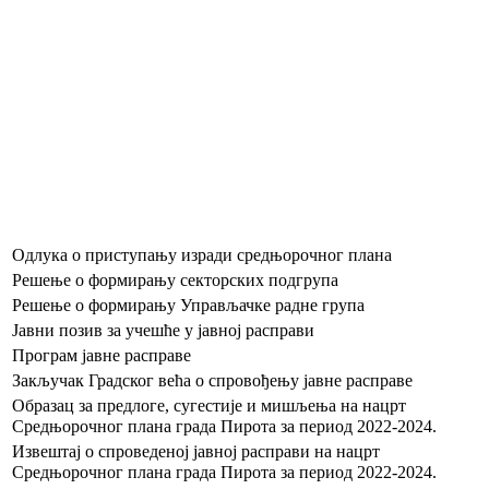
Одлука о приступању изради средњорочног плана
Решење о формирању секторских подгрупа
Решење о формирању Управљачке радне група
Јавни позив за учешће у јавној расправи
Програм јавне расправе
Закључак Градског већа о спровођењу јавне расправе
Образац за предлоге, сугестије и мишљења на нацрт
Средњорочног плана града Пирота за период 2022-2024.
Извештај о спроведеној јавној расправи на нацрт
Средњорочног плана града Пирота за период 2022-2024.