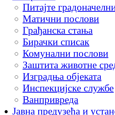
Питајте градоначелн
Матични послови
Грађанска стања
Бирачки списак
Комунални послови
Заштита животне сре
Изградња објеката
Инспекцијске службе
Ванпривреда
Јавна предузећа и устан