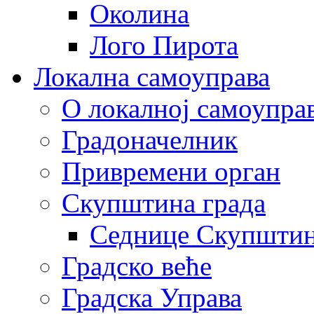
Околина
Лого Пирота
Локална самоуправа
О локалној самоупра
Градоначелник
Привремени орган
Скупштина града
Седнице Скупшти
Градско веће
Градска Управа