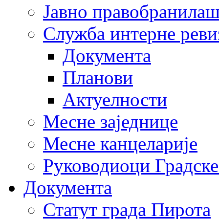
Јавно правобранила
Служба интерне реви
Документа
Планови
Актуелности
Месне заједнице
Месне канцеларије
Руководиоци Градске
Документа
Статут града Пирота