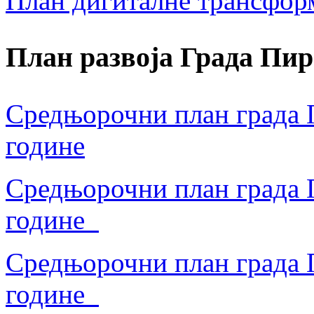
План дигиталне трансфор
План развоја Града Пир
Средњорочни план града П
године
Средњорочни план града П
године
Средњорочни план града П
године