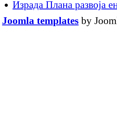
Израда Плана развоја 
Joomla templates
by Jooml