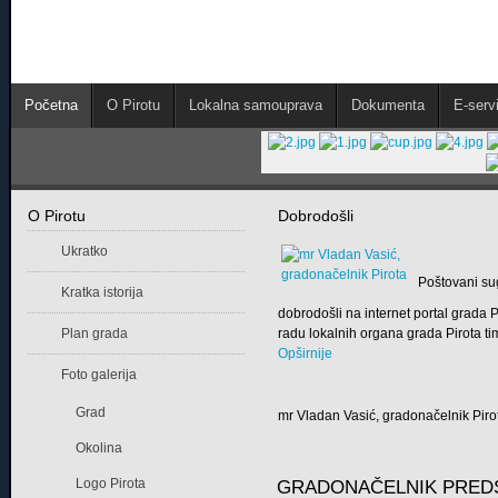
Početna
O Pirotu
Lokalna samouprava
Dokumenta
E-servi
O Pirotu
Dobrodošli
Ukratko
Poštovani su
Kratka istorija
dobrodošli na internet portal grada
Plan grada
radu lokalnih organa grada Pirota tim
Opširnije
Foto galerija
Grad
mr Vladan Vasić, gradonačelnik Piro
Okolina
Logo Pirota
GRADONAČELNIK PRED