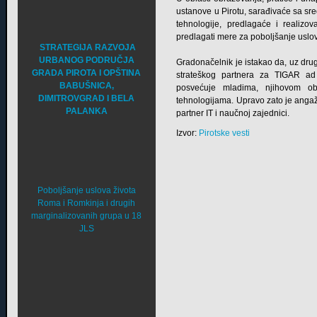
ustanove u Pirotu, sarađivaće sa sr
tehnologije, predlagaće i realizov
predlagati mere za poboljšanje uslov
STRATEGIJA RAZVOJA
URBANOG PODRUČJA
Gradonačelnik je istakao da, uz drug
GRADA PIROTA I OPŠTINA
strateškog partnera za TIGAR ad 
BABUŠNICA,
posvećuje mladima, njihovom ob
DIMITROVGRAD I BELA
tehnologijama. Upravo zato je angažo
PALANKA
partner IT i naučnoj zajednici.
Izvor:
Pirotske vesti
Poboljšanje uslova života
Roma i Romkinja i drugih
marginalizovanih grupa u 18
JLS