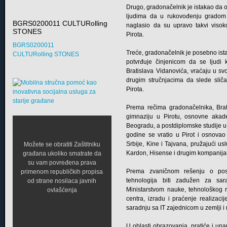
Drugo, gradonačelnik je istakao da 
ljudima da u rukovođenju gradom i
BGRS0200011 CULTURolling
naglasio da su upravo takvi visoko
STONES
Pirota.
BGRS0200011
Treće, gradonačelnik je posebno istak
CULTURolling STONES
potvrđuje činjenicom da se ljudi k
Bratislava Vidanovića, vraćaju u svo
drugim stručnjacima da slede sliča
Pirota.
Prema rečima gradonačelnika, Brat
gimnaziju u Pirotu, osnovne akade
Beogradu, a postdiplomske studije u
godine se vratio u Pirot i osnovao
Srbije, Kine i Tajvana, pružajući
Možete se obratiti Zaštitniku
Kardon, Hisense i drugim kompanijama
građana ukoliko smatrate da
su vam povređena prava
Prema zvaničnom rešenju o posta
primenom republičkih propisa
tehnologija biti zadužen za sa
od strane nosilaca javnih
Ministarstvom nauke, tehnološkog r
ovlašćenja
centra, izradu i praćenje realizacij
saradnju sa IT zajednicom u zemlji i
U oblasti obrazovanja, pratiće i un