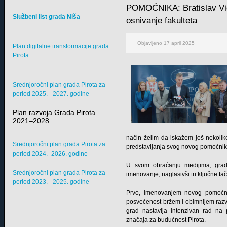
POMOĆNIKA: Bratislav Vid
Službeni list grada Niša
osnivanje fakulteta
Objavljeno 17 april 2025
Plan digitalne transformacije grada
Pirota
Srednjoročni plan grada Pirota za
period 2025. - 2027. godine
Plan razvoja Grada Pirota
2021–2028.
način želim da iskažem još nekoliko
Srednjoročni plan grada Pirota za
predstavljanja svog novog pomoćnik
period 2024.- 2026. godine
U svom obraćanju medijima, grado
Srednjoročni plan grada Pirota za
imenovanje, naglasivši tri ključne ta
period 2023. - 2025. godine
Prvo, imenovanjem novog pomoćnik
posvećenost bržem i obimnijem razvo
grad nastavlja intenzivan rad na p
značaja za budućnost Pirota.