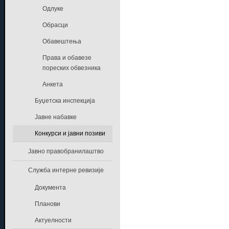
Одлуке
Обрасци
Обавештења
Права и обавезе
пореских обвезника
Анкета
Буџетска инспекција
Јавне набавке
Конкурси и јавни позиви
Јавно правобранилаштво
Служба интерне ревизије
Документа
Планови
Актуелности