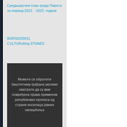
Средњорочни план града Пирота
за период 2023. - 2025. године
BGRS0200011
CULTURolling STONES
Можете се обратити
Заштитнику грађана уколико
сматрате да су вам
повређена права применом
републичких прописа од
стране носилаца јавних
овлашћења