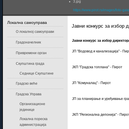
3.jpg
https://www.pirot.rs/images/foto-gal
Локална самоуправа
Јавни конкурс за избор 
О локалној самоуправи
Јавни конкурс за избор директор
Градоначелник
ЈП "Водовод и канализација" - Пи
Привремени орган
Скупштина града
ЈКП "Градска топлана" - Пирот
Седнице Скупштине
ЈП "Комуналац" - Пирот
Градско веће
Градска Управа
ЈП за планирање и уређивање гр
Организационе
јединице
ЈКП "Регионална депонија" - Пиро
Локална пореска
администрација