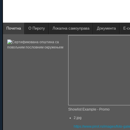
Почетна
О Пироту
Локална самоуправа
Документа
E-с
Showlist Example - Promo
2.jpg
https://www.pirot.rs/images/foto-gal