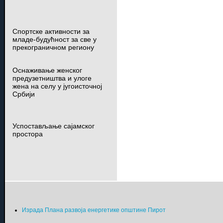
Спортске активности за
младе-будућност за све у
прекограничном региону
Оснаживање женског
предузетништва и улоге
жена на селу у југоисточној
Србији
Успостављање сајамског
простора
Израда Плана развоја енергетике општине Пирот