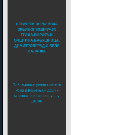
СТРАТЕГИЈА РАЗВОЈА
УРБАНОГ ПОДРУЧЈА
ГРАДА ПИРОТА И
ОПШТИНА БАБУШНИЦА,
ДИМИТРОВГРАД И БЕЛА
ПАЛАНКА
Побољшање услова живота
Рома и Ромкиња и других
маргинализованих група у
18 ЈЛС