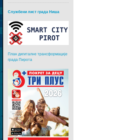
Службени лист града Ниша
План дигиталне трансформације
града Пирота