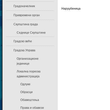
Градоначелник
Наруџб
Привремени орган
Скупштина града
Седнице Скупштине
Градско веће
Градска Управа
Организационе
јединице
Локална пореска
администрација
Одлуке
Обрасци
Обавештења
Права и обавезе