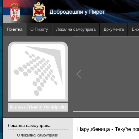
Почетна
О Пироту
Локална самоуправа
Документа
E-с
Локална самоуправа
Наруџбеница - Текуће по
О локалној самоуправи