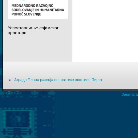
Успостављање сајамског
простора
Израда Плана развоја енергетике општине Пирот
Joomla t