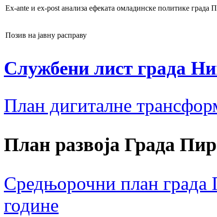
Ex-ante и ex-post анализа ефеката омладинске политике града 
Позив на јавну расправу
Службени лист града Н
План дигиталне трансфор
План развоја Града Пир
Средњорочни план града П
године