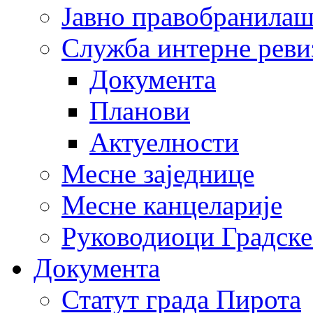
Јавно правобранила
Служба интерне реви
Документа
Планови
Актуелности
Месне заједнице
Месне канцеларије
Руководиоци Градске
Документа
Статут града Пирота