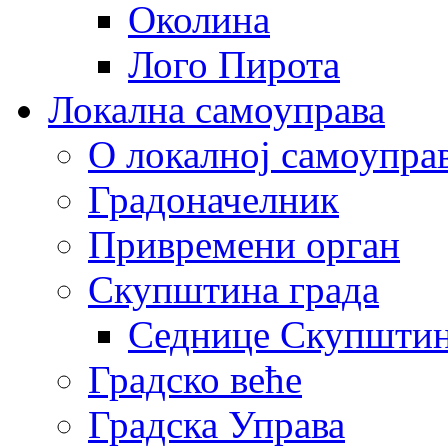
Околина
Лого Пирота
Локална самоуправа
О локалној самоупра
Градоначелник
Привремени орган
Скупштина града
Седнице Скупшти
Градско веће
Градска Управа