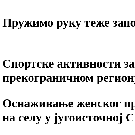
Пружимо руку теже за
Спортске активности за 
прекограничном регион
Оснаживање женског пр
на селу у југоисточној 