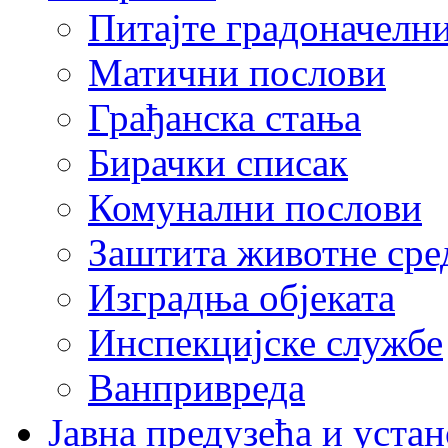
Питајте градоначелн
Матични послови
Грађанска стања
Бирачки списак
Комунални послови
Заштита животне сре
Изградња објеката
Инспекцијске службе
Ванпривреда
Јавна предузећа и устан