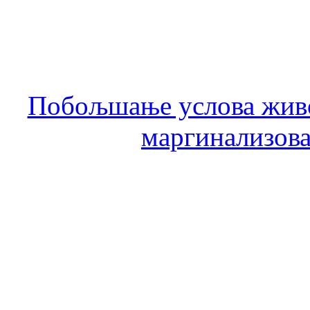
Побољшање услова живо
маргинализова