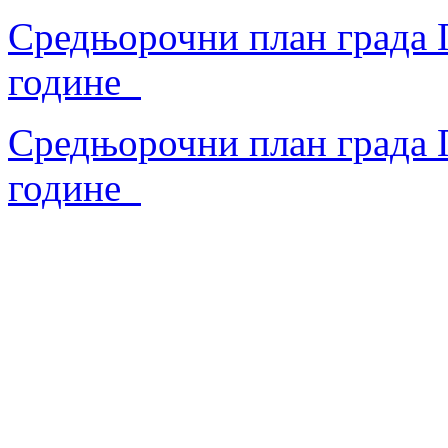
Средњорочни план града П
године
Средњорочни план града П
године