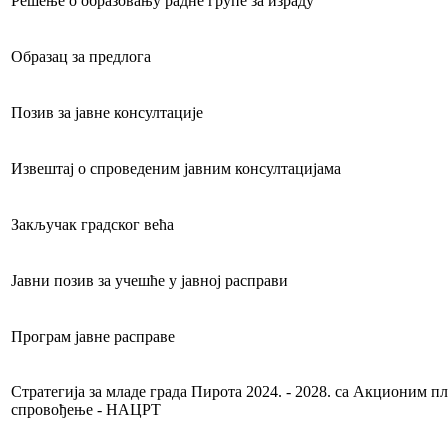
Решење о образовању радне групе за израду
Образац за предлога
Позив за јавне консултације
Извештај о спроведеним јавним консултацијама
Закључак градског већа
Јавни позив за учешће у јавној расправи
Програм јавне расправе
Стратегија за младе града Пирота 2024. - 2028. са Акционим п
спровођење - НАЦРТ