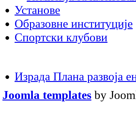
Установе
Образовне институције
Спортски клубови
Израда Плана развоја 
Joomla templates
by Jooml